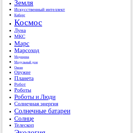
Земля
Искусственный интеллект
Киборг
Космос
Луна
МКС
Марс
Марсоход
Медицина
Модульный дом
Океан
Оружие
Планета
Робот
Роботы
Роботы и Люди
Солнечная энергия
Солнечные батареи
Солнце
Телескоп
Экология