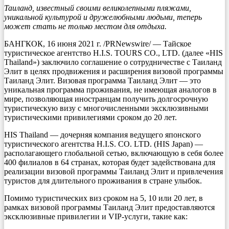
Таиланд, известный своими великолепными пляжами,
уникальной культурой и дружелюбными людьми, теперь
может стать не только местом для отдыха.
БАНГКОК, 16 июня 2021 г. /PRNewswire/ — Тайское
туристическое агентство H.I.S. TOURS CO., LTD. (далее «HIS
Thailand») заключило соглашение о сотрудничестве с Таиланд
Элит в целях продвижения и расширения визовой программы
Таиланд Элит. Визовая программа Таиланд Элит — это
уникальная программа проживания, не имеющая аналогов в
мире, позволяющая иностранцам получить долгосрочную
туристическую визу с многочисленными эксклюзивными
туристическими привилегиями сроком до 20 лет.
HIS Thailand — дочерняя компания ведущего японского
туристического агентства H.I.S. CO. LTD. (HIS Japan) —
располагающего глобальной сетью, включающую в себя более
400 филиалов в 64 странах, которая будет задействована для
реализации визовой программы Таиланд Элит и привлечения
туристов для длительного проживания в стране улыбок.
Помимо туристических виз сроком на 5, 10 или 20 лет, в
рамках визовой программы Таиланд Элит предоставляются
эксклюзивные привилегии и VIP-услуги, такие как: