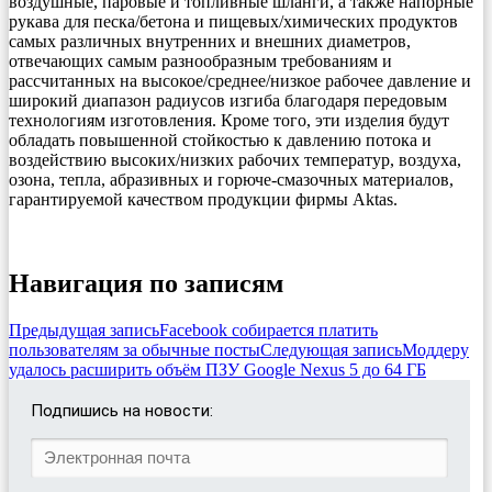
воздушные, паровые и топливные шланги, а также напорные
рукава для песка/бетона и пищевых/химических продуктов
самых различных внутренних и внешних диаметров,
отвечающих самым разнообразным требованиям и
рассчитанных на высокое/среднее/низкое рабочее давление и
широкий диапазон радиусов изгиба благодаря передовым
технологиям изготовления. Кроме того, эти изделия будут
обладать повышенной стойкостью к давлению потока и
воздействию высоких/низких рабочих температур, воздуха,
озона, тепла, абразивных и горюче-смазочных материалов,
гарантируемой качеством продукции фирмы Aktas.
Навигация по записям
Предыдущая запись
Facebook собирается платить
пользователям за обычные посты
Следующая запись
Моддеру
удалось расширить объём ПЗУ Google Nexus 5 до 64 ГБ
Подпишись на новости: