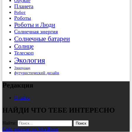
Оружие
Планета
Робот
Роботы
Роботы и Люди
Солнечная энергия
Солнечные батареи
Солнце
Телескоп
Экология
Электрокар
футуристический дизайн
Редакция
О сайте
НАЙДИ ЧТО ТЕБЕ ИНТЕРЕСНО
Найти:
Сайт работает на WordPress