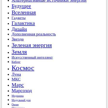
Альтернативные источники энергии
Будущее
Вселенная
Гаджеты
Галактика
Дизайн
Дополненная реальность
Звезда
Зеленая энергия
Земля
Искусственный интеллект
Киборг
Космос
Луна
МКС
Марс
Марсоход
Медицина
Модульный дом
Океан