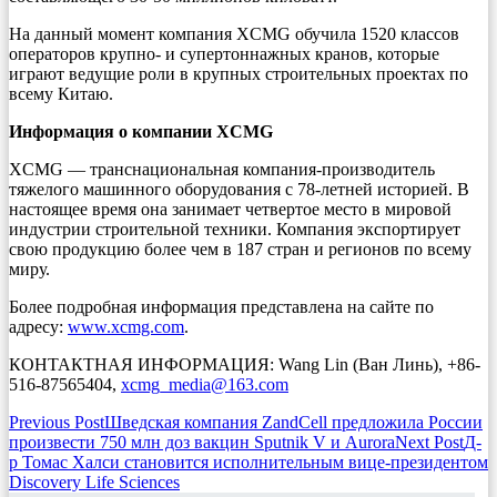
На данный момент компания XCMG обучила 1520 классов
операторов крупно- и супертоннажных кранов, которые
играют ведущие роли в крупных строительных проектах по
всему Китаю.
Информация о компании XCMG
XCMG — транснациональная компания-производитель
тяжелого машинного оборудования с 78-летней историей. В
настоящее время она занимает четвертое место в мировой
индустрии строительной техники. Компания экспортирует
свою продукцию более чем в 187 стран и регионов по всему
миру.
Более подробная информация представлена на сайте по
адресу:
www.xcmg.com
.
КОНТАКТНАЯ ИНФОРМАЦИЯ: Wang Lin (Ван Линь), +86-
516-87565404,
xcmg_media@163.com
Post
Previous Post
Шведская компания ZandCell предложила России
произвести 750 млн доз вакцин Sputnik V и Aurora
Next Post
Д-
navigation
р Томас Халси становится исполнительным вице-президентом
Discovery Life Sciences