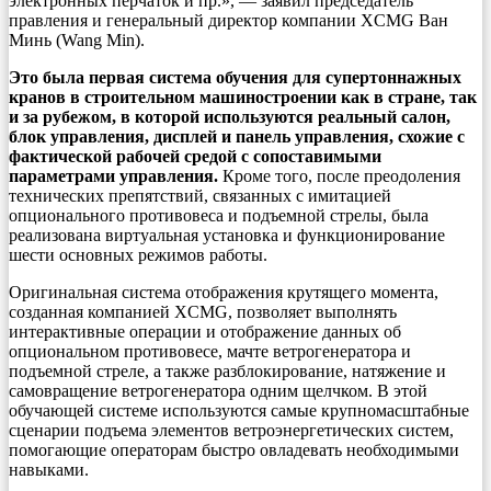
электронных перчаток и пр.», — заявил председатель
правления и генеральный директор компании XCMG Ван
Минь (Wang Min).
Это была первая система обучения для супертоннажных
кранов в строительном машиностроении как в стране, так
и за рубежом, в которой используются реальный салон,
блок управления, дисплей и панель управления, схожие с
фактической рабочей средой с сопоставимыми
параметрами управления.
Кроме того, после преодоления
технических препятствий, связанных с имитацией
опционального противовеса и подъемной стрелы, была
реализована виртуальная установка и функционирование
шести основных режимов работы.
Оригинальная система отображения крутящего момента,
созданная компанией XCMG, позволяет выполнять
интерактивные операции и отображение данных об
опциональном противовесе, мачте ветрогенератора и
подъемной стреле, а также разблокирование, натяжение и
самовращение ветрогенератора одним щелчком. В этой
обучающей системе используются самые крупномасштабные
сценарии подъема элементов ветроэнергетических систем,
помогающие операторам быстро овладевать необходимыми
навыками.