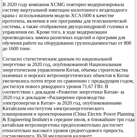
В 2020 году компания XCMG повторно модернизировала
систему виртуальной имитации килотонного вездеходного
крана с использованием модели XCA1600 в качестве
прототипа, включив в нее программы для телескопической
системы, а также отображения двухцилиндровой головки и
управления ею. Кроме того, в ходе модернизации
производилась замена различных изделий и программ для
обучения работе на оборудовании грузоподъемностью от 800
до 1600 тонн.
Согласно статистическим данным по национальной
энергетике за 2020 год, опубликованной Национальным
энергетическим управлением Китая, объемы строительства
наземных и морских ветроэнергетических объектов в Китае
увеличились почти втрое по сравнению с предыдущим годом,
достигнув нового рекордного уровня 71,67 ГВт. В
соответствии с докладом «Развитие энергетики Китая» за
2020 год и докладом «Расширение производства
электроэнергии в Китае» за 2020 год, опубликованными
Китайским институтом электроэнергетического
планирования и проектирования (China Electric Power Planning
& Engineering Institute) в середине июля, в ближайшие три года
китайская ветроэнергетика предположительно достигнет
относительно высокого уровня среднегодового прироста,
составляющего 30-50 миллионов киловатт.