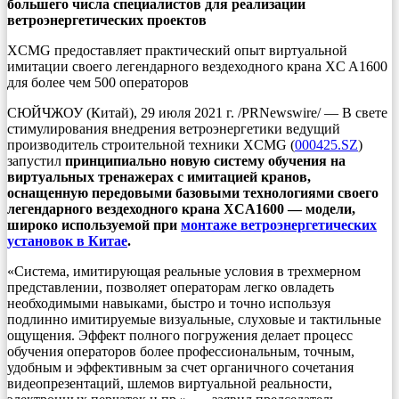
большего числа специалистов для реализации
ветроэнергетических проектов
XCMG предоставляет практический опыт виртуальной
имитации своего легендарного вездеходного крана XC A1600
для более чем 500 операторов
СЮЙЧЖОУ (Китай), 29 июля 2021 г. /PRNewswire/ — В свете
стимулирования внедрения ветроэнергетики ведущий
производитель строительной техники XCMG (
000425.SZ
)
запустил
принципиально новую систему обучения на
виртуальных тренажерах с имитацией кранов,
оснащенную передовыми базовыми технологиями своего
легендарного вездеходного крана XCA1600 — модели,
широко используемой при
монтаже ветроэнергетических
установок в Китае
.
«Система, имитирующая реальные условия в трехмерном
представлении, позволяет операторам легко овладеть
необходимыми навыками, быстро и точно используя
подлинно имитируемые визуальные, слуховые и тактильные
ощущения. Эффект полного погружения делает процесс
обучения операторов более профессиональным, точным,
удобным и эффективным за счет органичного сочетания
видеопрезентаций, шлемов виртуальной реальности,