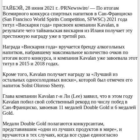
ТАЙБЭЙ, 28 июня 2021 г. /PRNewswire/ — По итогам
Всемирного конкурса спиртных напитков в Сан-Франциско
(San Francisco World Spirits Competition, SFWSC) 2021 года
титул «Вискарня года» присвоен компании Kavalan, в
результате чего тайваньская вискарня из Иланя получает эту
престижную награду уже в третий раз.
Награда «Вискарня года» вручается бренду алкогольных
напитков, набравшему максимальное количество очков по
итогам всего конкурса, и компания Kavalan уже завоевала этот
титул в 2015 и 2018 годах.
Кроме того, Kavalan получает награду за «Лучший из
остальных односолодовых виски», которой был отмечен его
напиток Solist Oloroso Sherry.
Глава компании Kavalan г-н Ли (Lee) заявил, что в этом году
Kavalan побил свой собственный рекорд по числу побед в
Сан-Франциско, завоевав 11 медалей Double Gold и 6 медалей
Gold.
Медали Double Gold полагаются конкурсантам,
представившим «одни из лучших продуктов в мире», и
вручаются в тех случаях, когда все судьи единогласно