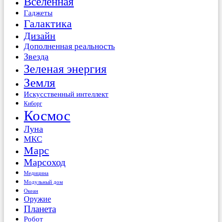
Вселенная
Гаджеты
Галактика
Дизайн
Дополненная реальность
Звезда
Зеленая энергия
Земля
Искусственный интеллект
Киборг
Космос
Луна
МКС
Марс
Марсоход
Медицина
Модульный дом
Океан
Оружие
Планета
Робот