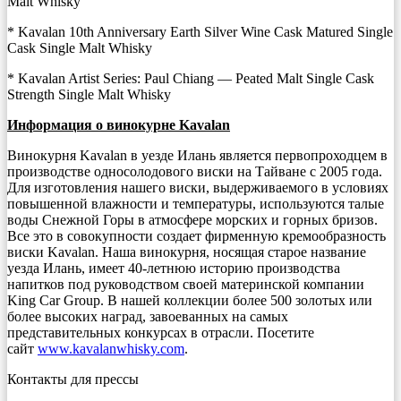
Malt Whisky
* Kavalan 10th Anniversary Earth Silver Wine Cask Matured Single
Cask Single Malt Whisky
* Kavalan Artist Series: Paul Chiang — Peated Malt Single Cask
Strength Single Malt Whisky
Информация о винокурне Kavalan
Винокурня Kavalan в уезде Илань является первопроходцем в
производстве односолодового виски на Тайване с 2005 года.
Для изготовления нашего виски, выдерживаемого в условиях
повышенной влажности и температуры, используются талые
воды Снежной Горы в атмосфере морских и горных бризов.
Все это в совокупности создает фирменную кремообразность
виски Kavalan. Наша винокурня, носящая старое название
уезда Илань, имеет 40-летнюю историю производства
напитков под руководством своей материнской компании
King Car Group. В нашей коллекции более 500 золотых или
более высоких наград, завоеванных на самых
представительных конкурсах в отрасли. Посетите
сайт
www.kavalanwhisky.com
.
Контакты для прессы