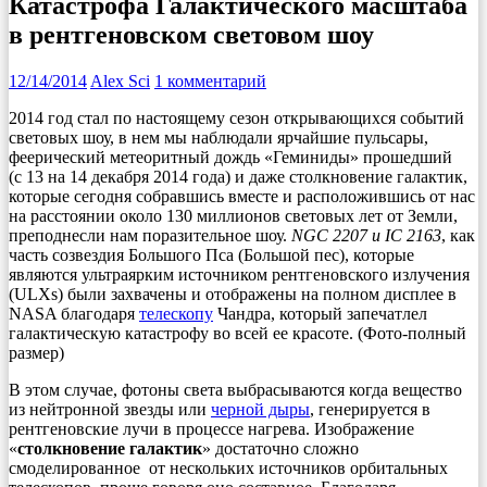
Катастрофа Галактического масштаба
в рентгеновском световом шоу
12/14/2014
Alex Sci
1 комментарий
2014 год стал по настоящему сезон открывающихся событий
световых шоу, в нем мы наблюдали ярчайшие пульсары,
феерический метеоритный дождь «Геминиды» прошедший
(с 13 на 14 декабря 2014 года) и даже столкновение галактик,
которые сегодня собравшись вместе и расположившись от нас
на расстоянии около 130 миллионов световых лет от Земли,
преподнесли нам поразительное шоу.
NGC 2207 и IC 2163
, как
часть созвездия Большого Пса (Большой пес), которые
являются ультраярким источником рентгеновского излучения
(ULXs) были захвачены и отображены на полном дисплее в
NASA благодаря
телескопу
Чандра, который запечатлел
галактическую катастрофу во всей ее красоте. (Фото-полный
размер)
В этом случае, фотоны света выбрасываются когда вещество
из нейтронной звезды или
черной дыры
, генерируется в
рентгеновские лучи в процессе нагрева. Изображение
«
столкновение галактик
» достаточно сложно
смоделированное от нескольких источников орбитальных