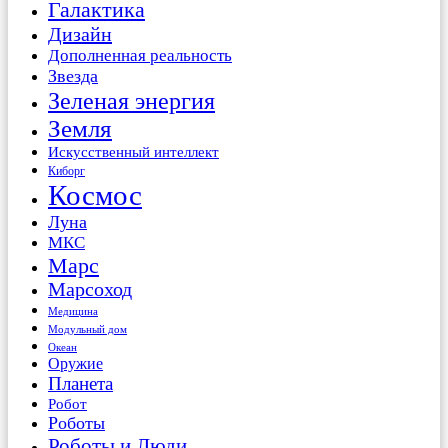
Галактика
Дизайн
Дополненная реальность
Звезда
Зеленая энергия
Земля
Искусственный интеллект
Киборг
Космос
Луна
МКС
Марс
Марсоход
Медицина
Модульный дом
Океан
Оружие
Планета
Робот
Роботы
Роботы и Люди