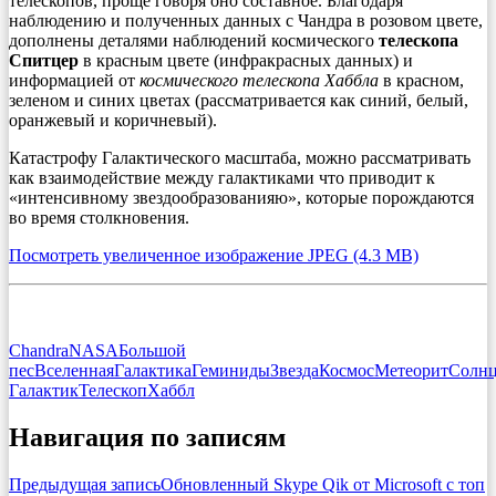
телескопов, проще говоря оно составное. Благодаря
наблюдению и полученных данных с Чандра в розовом цвете,
дополнены деталями наблюдений космического
телескопа
Спитцер
в красным цвете (инфракрасных данных) и
информацией от
космического телескопа Хаббла
в красном,
зеленом и синих цветах (рассматривается как синий, белый,
оранжевый и коричневый).
Катастрофу Галактического масштаба, можно рассматривать
как взаимодействие между галактиками что приводит к
«интенсивному звездообразованияю», которые порождаются
во время столкновения.
Посмотреть увеличенное изображение JPEG (4.3 MB)
Chandra
NASA
Большой
пес
Вселенная
Галактика
Геминиды
Звезда
Космос
Метеорит
Солн
Галактик
Телескоп
Хаббл
Навигация по записям
Предыдущая запись
Обновленный Skype Qik от Microsoft с топ