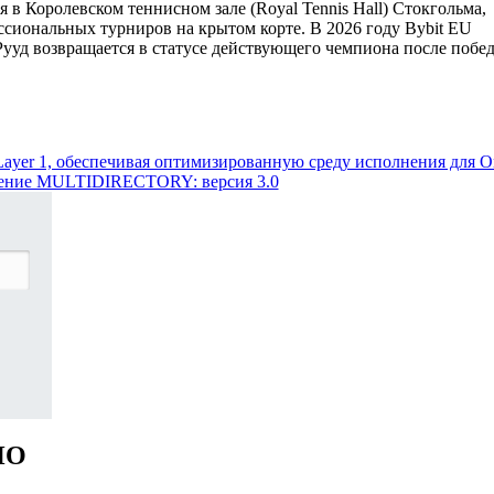
 в Королевском теннисном зале (Royal Tennis Hall) Стокгольма,
ссиональных турниров на крытом корте. В 2026 году Bybit EU
Рууд возвращается в статусе действующего чемпиона после побе
Layer 1, обеспечивая оптимизированную среду исполнения для On
ение MULTIDIRECTORY: версия 3.0
НО