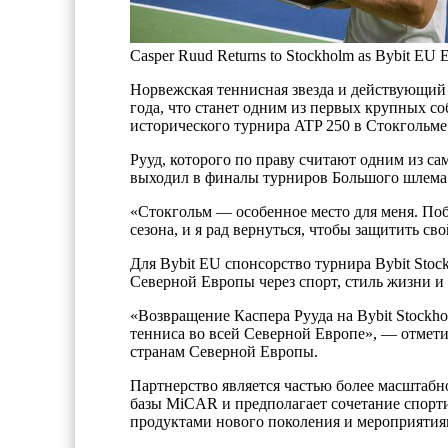
Casper Ruud Returns to Stockholm as Bybit EU E
Норвежская теннисная звезда и действующий 
года, что станет одним из первых крупных со
исторического турнира ATP 250 в Стокгольме
Рууд, которого по праву считают одним из с
выходил в финалы турниров Большого шлема
«Стокгольм — особенное место для меня. Поб
сезона, и я рад вернуться, чтобы защитить сво
Для Bybit EU спонсорство турнира Bybit Sto
Северной Европы через спорт, стиль жизни и
«Возвращение Каспера Рууда на Bybit Stockh
тенниса во всей Северной Европе», — отметил
странам Северной Европы.
Партнерство является частью более масштабн
базы MiCAR и предполагает сочетание спор
продуктами нового поколения и мероприятия