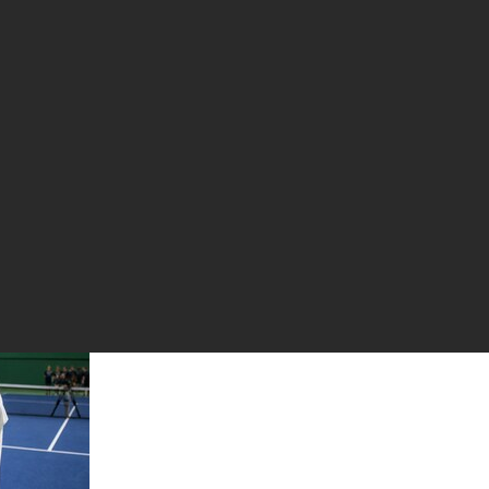
 Стокгольм на фоне расширения
анах Северной Европы
рнир Bybit Stockholm Open — на этот раз уже в контексте растущ
вропы.