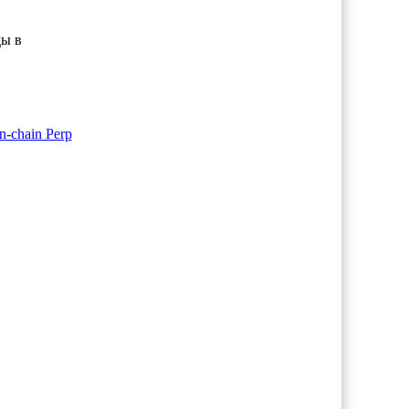
ды в
-chain Perp