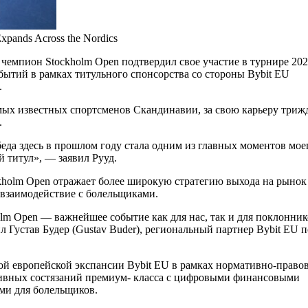
xpands Across the Nordics
чемпион Stockholm Open подтвердил свое участие в турнире 202
бытий в рамках титульного спонсорства со стороны Bybit EU
.
амых известных спортсменов Скандинавии, за свою карьеру триж
.
еда здесь в прошлом году стала одним из главных моментов мое
й титул», — заявил Рууд.
ckholm Open отражает более широкую стратегию выхода на рынок
 взаимодействие с болельщиками.
olm Open — важнейшее событие как для нас, так и для поклонник
 Густав Будер (Gustav Buder), региональный партнер Bybit EU п
ой европейской экспансии Bybit EU в рамках нормативно-право
тивных состязаний премиум- класса с цифровыми финансовыми
ми для болельщиков.