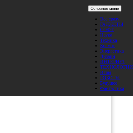
Основное меню
Все сразу
ГАДЖЕТЫ
СОФТ
Наука
Техника
Космос
Энергетика
его
Дизайн
ИНТЕРНЕТ
ТЕХНОЛОГИИ
Игры
РОБОТЫ
Будущее
Фантастика