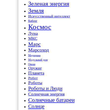
Зеленая энергия
Земля
Искусственный интеллект
Киборг
Космос
Луна
МКС
Марс
Марсоход
Медицина
Модульный дом
Океан
Оружие
Планета
Робот
Роботы
Роботы и Люди
Солнечная энергия
Солнечные батареи
Солнце