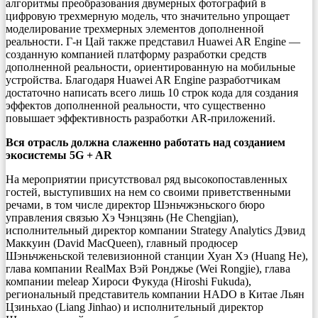
алгоритмы преобразования двумерных фотографий в
цифровую трехмерную модель, что значительно упрощает
моделирование трехмерных элементов дополненной
реальности. Г-н Цай также представил Huawei AR Engine —
созданную компанией платформу разработки средств
дополненной реальности, ориентированную на мобильные
устройства. Благодаря Huawei AR Engine разработчикам
достаточно написать всего лишь 10 строк кода для создания
эффектов дополненной реальности, что существенно
повышает эффективность разработки AR-приложений.
Вся отрасль должна слаженно работать над созданием
экосистемы 5G + AR
На мероприятии присутствовал ряд высокопоставленных
гостей, выступивших на нем со своими приветственными
речами, в том числе директор Шэньчжэньского бюро
управления связью Хэ Чэнцзянь (He Chengjian),
исполнительный директор компании Strategy Analytics Дэвид
Маккуин (David MacQueen), главный продюсер
Шэньчженьской телевизионной станции Хуан Хэ (Huang He),
глава компании RealMax Вэй Ронджье (Wei Rongjie), глава
компании meleap Хироси Фукуда (Hiroshi Fukuda),
региональный представитель компании HADO в Китае Льян
Цзиньхао (Liang Jinhao) и исполнительный директор