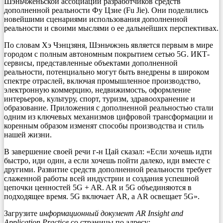
Шэньчженьской ассоциации разработчиков средств
дополненной реальности Фу Цзие (Fu Jie). Они поделились
новейшими сценариями использования дополненной
реальности и своими мыслями о ее дальнейших перспективах.
По словам Хэ Чэнцзяня, Шэньчжэнь является первым в мире
городом с полным автономным покрытием сетью 5G. ИКТ-
сервисы, представленные объектами дополненной
реальности, потенциально могут быть внедрены в широком
спектре отраслей, включая промышленное производство,
электронную коммерцию, недвижимость, оформление
интерьеров, культуру, спорт, туризм, здравоохранение и
образование. Приложения с дополненной реальностью стали
одним из ключевых механизмов цифровой трансформации и
коренным образом изменят способы производства и стиль
нашей жизни.
В завершение своей речи г-н Цай сказал: «Если хочешь идти
быстро, иди один, а если хочешь пойти далеко, иди вместе с
другими. Развитие средств дополненной реальности требует
слаженной работы всей индустрии и создания успешной
цепочки ценностей 5G + AR. AR и 5G объединяются в
подходящее время. 5G включает AR, а AR освещает 5G».
Загрузите
информационный документ AR Insight and
Application Practice
со страницы по адресу: