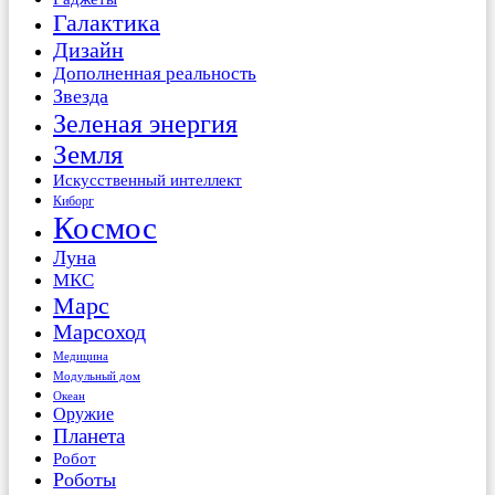
Галактика
Дизайн
Дополненная реальность
Звезда
Зеленая энергия
Земля
Искусственный интеллект
Киборг
Космос
Луна
МКС
Марс
Марсоход
Медицина
Модульный дом
Океан
Оружие
Планета
Робот
Роботы