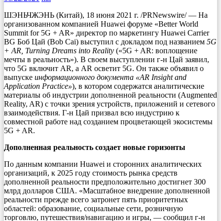
ШЭНЬЧЖЭНЬ (Китай), 18 июня 2021 г. /PRNewswire/ — На
организованном компанией Huawei форуме «Better World
Summit for 5G + AR» директор по маркетингу Huawei Carrier
BG Боб Цай (Bob Cai) выступил с докладом под названием
5G
+ AR, Turning Dreams into Reality
(«5G + AR: воплощение
мечты в реальность»). В своем выступлении г-н Цай заявил,
что 5G включит AR, а AR осветит 5G. Он также объявил о
выпуске
информационного документа «AR Insight and
Application Practice»
), в котором содержатся аналитические
материалы об индустрии дополненной реальности (Augmented
Reality, AR) с точки зрения устройств, приложений и сетевого
взаимодействия. Г-н Цай призвал всю индустрию к
совместной работе над созданием процветающей экосистемы
5G + AR.
Дополненная реальность создает новые горизонты
По данным компании Huawei и сторонних аналитических
организаций, к 2025 году стоимость рынка средств
дополненной реальности предположительно достигнет 300
млрд долларов США. «Масштабное внедрение дополненной
реальности прежде всего затронет пять приоритетных
областей: образование, социальные сети, розничную
торговлю, путешествия/навигацию и игры, — сообщил г-н