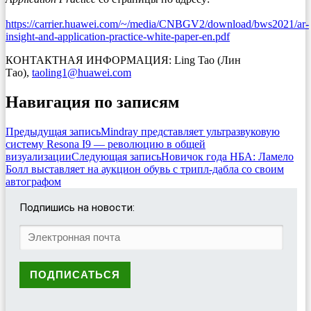
https://carrier.huawei.com/~/media/CNBGV2/download/bws2021/ar-
insight-and-application-practice-white-paper-en.pdf
КОНТАКТНАЯ ИНФОРМАЦИЯ: Ling Tao (Лин
Тао),
taoling1@huawei.com
Навигация по записям
Предыдущая запись
Mindray представляет ультразвуковую
систему Resona I9 — революцию в общей
визуализации
Следующая запись
Новичок года НБА: Ламело
Болл выставляет на аукцион обувь с трипл-дабла со своим
автографом
Подпишись на новости: