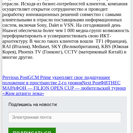
отрасли. Исходя из бизнес-потребностей клиентов, компания
осуществляет открытое сотрудничество и проводит
разработку инновационных решений совместно с самыми
влиятельными в отрасли поставщиками информационных
систем, включая Sony, Dalet и VSN. На сегодняшний день
Huawei обеспечила более чем 1 000 медиа-групп возможность
переформатировать и усовершенствовать свою ИКТ-
архитектуру. В число таких клиентов вошли TF1 (Франция),
RAI (Италия), Mediaset, SKY (Великобритания), KBS (Южная
Корея), Phoenix TV (Гонконг), CCTV (материковый Китай) и
многие другие.
Post
Previous Post
GCM Prime укрепляет свое лидирующее
положение в пространстве 2-го уровня
Next Post
ФИТНЕС
navigation
МАРАФОН — FILION OPEN CUP — любительский турнир
«Жим штанги лежа»
Подпишись на новости: