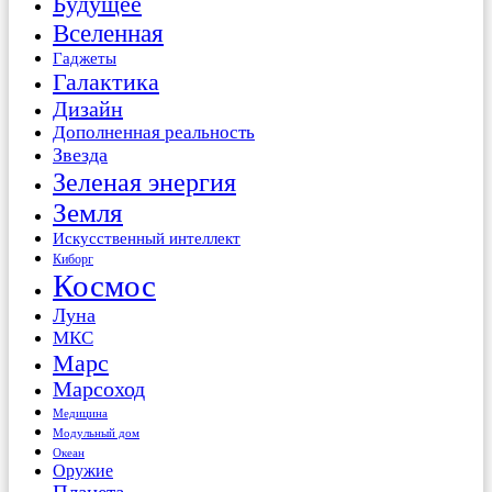
Будущее
Вселенная
Гаджеты
Галактика
Дизайн
Дополненная реальность
Звезда
Зеленая энергия
Земля
Искусственный интеллект
Киборг
Космос
Луна
МКС
Марс
Марсоход
Медицина
Модульный дом
Океан
Оружие