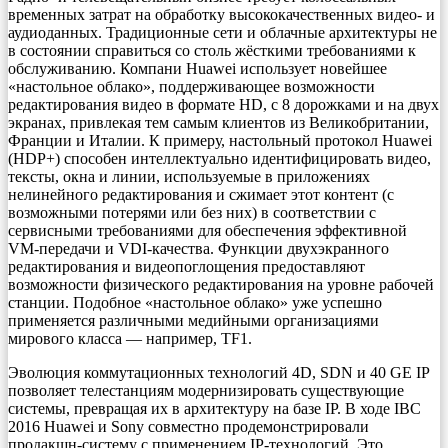
временных затрат на обработку высококачественных видео- и
аудиоданных. Традиционные сети и облачные архитектуры не
в состоянии справиться со столь жёсткими требованиями к
обслуживанию. Компани Huawei использует новейшее
«настольное облако», поддерживающее возможности
редактирования видео в формате HD, с 8 дорожками и на двух
экранах, привлекая тем самым клиентов из Великобритании,
Франции и Италии. К примеру, настольный протокол Huawei
(HDP+) способен интеллектуально идентифицировать видео,
тексты, окна и линии, используемые в приложениях
нелинейного редактирования и сжимает этот контент (с
возможными потерями или без них) в соответствии с
сервисными требованиями для обеспечения эффективной
VM-передачи и VDI-качества. Функции двухэкранного
редактирования и видеопоглощения предоставляют
возможности физического редактирования на уровне рабочей
станции. Подобное «настольное облако» уже успешно
применяется различными медийными организациями
мирового класса — например, TF1.
Эволюция коммутационных технологий 4D, SDN и 40 GE IP
позволяет телестанциям модернизировать существующие
системы, превращая их в архитектуру на базе IP. В ходе IBC
2016 Huawei и Sony совместно продемонстрировали
продакшн-систему с применением IP-технологий. Это