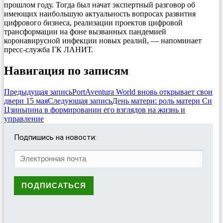
прошлом году. Тогда был начат экспертный разговор об
имеющих наибольшую актуальность вопросах развития
цифрового бизнеса, реализации проектов цифровой
трансформации на фоне вызванных пандемией
коронавирусной инфекции новых реалий, — напоминает
пресс-служба ГК ЛАНИТ.
Навигация по записям
Предыдущая запись
PortAventura World вновь открывает свои
двери 15 мая
Следующая запись
День матери: роль матери Си
Цзиньпина в формировании его взглядов на жизнь и
управление
Подпишись на новости: