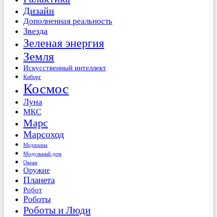
Дизайн
Дополненная реальность
Звезда
Зеленая энергия
Земля
Искусственный интеллект
Киборг
Космос
Луна
МКС
Марс
Марсоход
Медицина
Модульный дом
Океан
Оружие
Планета
Робот
Роботы
Роботы и Люди