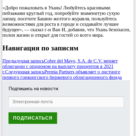
«Добро пожаловать в Ухань! Любуйтесь красивыми
пейзажами круглый год, попробуйте знаменитую сухую
лапшу, посетите Башню желтого журавля, пользуйтесь
возможностями для роста в городе и создавайте лучшее
будущее», — сказал г-н Ван И, добавив, что Ухань безопасен,
полон жизни и открыт для гостей со всего мира.
Навигация по записям
Предыдущая запись
Cobre del Mayo, S.A. de C.V. меняет
облигации с опционом на выплату процентов в 2021
г.
Следующая запись
Premia Partners объявляет о листинге
первого гонконгского биржевого облигационного фонда
Подпишись на новости: