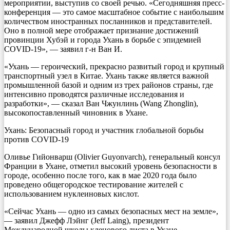
мероприятии, выступив со своей речью. «Сегодняшняя пресс-
конференция — это самое масштабное событие с наибольшим
количеством иностранных посланников и представителей.
Оно в полной мере отображает признание достижений
провинции Хубэй и города Ухань в борьбе с эпидемией
COVID-19», — заявил г-н Ван И.
«Ухань — героический, прекрасно развитый город и крупный
транспортный узел в Китае. Ухань также является важной
промышленной базой и одним из трех районов страны, где
интенсивно проводятся различные исследования и
разработки», — сказал Ван Чжунлинь (Wang Zhonglin),
высокопоставленный чиновник в Ухане.
Ухань: Безопасный город и участник глобальной борьбы
против COVID-19
Оливье Гийонварш (Olivier Guyonvarch), генеральный консул
Франции в Ухане, отметил высокий уровень безопасности в
городе, особенно после того, как в мае 2020 года было
проведено общегородское тестирование жителей с
использованием нуклеиновых кислот.
«Сейчас Ухань — одно из самых безопасных мест на земле»,
— заявил Джефф Лэйнг (Jeff Laing), президент
Международной школы кленового листа в Ухане.