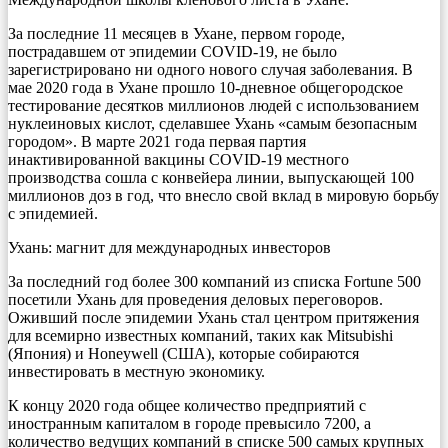
За последние 11 месяцев в Ухане, первом городе,
пострадавшем от эпидемии COVID-19, не было
зарегистрировано ни одного нового случая заболевания. В
мае 2020 года в Ухане прошло 10-дневное общегородское
тестирование десятков миллионов людей с использованием
нуклеиновых кислот, сделавшее Ухань «самым безопасным
городом». В марте 2021 года первая партия
инактивированной вакцины COVID-19 местного
производства сошла с конвейера линии, выпускающей 100
миллионов доз в год, что внесло свой вклад в мировую борьбу
с эпидемией.
Ухань: магнит для международных инвесторов
За последний год более 300 компаний из списка Fortune 500
посетили Ухань для проведения деловых переговоров.
Оживший после эпидемии Ухань стал центром притяжения
для всемирно известных компаний, таких как Mitsubishi
(Япония) и Honeywell (США), которые собираются
инвестировать в местную экономику.
К концу 2020 года общее количество предприятий с
иностранным капиталом в городе превысило 7200, а
количество ведущих компаний в списке 500 самых крупных