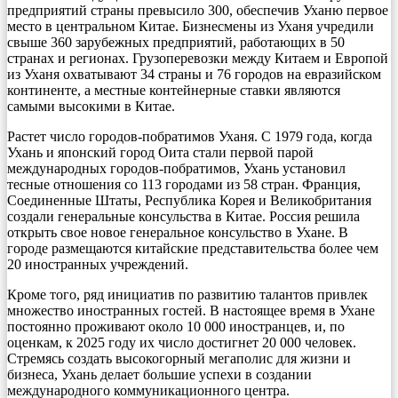
предприятий страны превысило 300, обеспечив Уханю первое
место в центральном Китае. Бизнесмены из Уханя учредили
свыше 360 зарубежных предприятий, работающих в 50
странах и регионах. Грузоперевозки между Китаем и Европой
из Уханя охватывают 34 страны и 76 городов на евразийском
континенте, а местные контейнерные ставки являются
самыми высокими в Китае.
Растет число городов-побратимов Уханя. С 1979 года, когда
Ухань и японский город Оита стали первой парой
международных городов-побратимов, Ухань установил
тесные отношения со 113 городами из 58 стран. Франция,
Соединенные Штаты, Республика Корея и Великобритания
создали генеральные консульства в Китае. Россия решила
открыть свое новое генеральное консульство в Ухане. В
городе размещаются китайские представительства более чем
20 иностранных учреждений.
Кроме того, ряд инициатив по развитию талантов привлек
множество иностранных гостей. В настоящее время в Ухане
постоянно проживают около 10 000 иностранцев, и, по
оценкам, к 2025 году их число достигнет 20 000 человек.
Стремясь создать высокогорный мегаполис для жизни и
бизнеса, Ухань делает большие успехи в создании
международного коммуникационного центра.