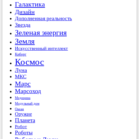
Галактика
Дизайн
Дополненная реальность
Звезда
Зеленая энергия
Земля
Искусственный интеллект
Киборг
Космос
Луна
МКС
Марс
Марсоход
Медицина
Модульный дом
Океан
Оружие
Планета
Робот
Роботы