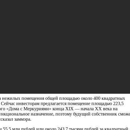
 помещение в Доме фарфора на Мясницк
щение в центре столицы площадью около 223 квадратных метр
узнецова, которое является объектом культурного наследия
меститель Мэра Москвы по вопросам экономической политики и
ир Ефимов
.
», в котором расположено выставленное на торги помещение,
хтеля и хорошо известен москвичам как «Дом с Меркуриями» ил
 Мясницкая, Дом 8/2 Строение 1.
два нежилых помещения общей площадью около 400 квадратных
. Сейчас инвесторам предлагается помещение площадью 223,5
того «Дома с Меркуриями» конца XIX — начала XX века на
ункциональное назначение, поэтому будущий собственник смож
сказал заммэра.
и 55,5 млн рублей или около 243,7 тысячи рублей за квадратный