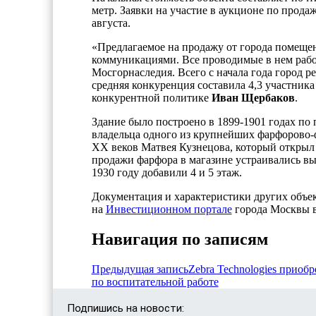
метр. Заявки на участие в аукционе по прод
августа.
«Предлагаемое на продажу от города помеще
коммуникациями. Все проводимые в нем рабо
Мосгорнаследия. Всего с начала года город 
средняя конкуренция составила 4,3 участник
конкурентной политике
Иван Щербаков
.
Здание было построено в 1899-1901 годах по 
владельца одного из крупнейших фарфорово-
XX веков Матвея Кузнецова, который открыл
продажи фарфора в магазине устраивались вы
1930 году добавили 4 и 5 этаж.
Документация и характеристики других объек
на
Инвестиционном портале
города Москвы в
Навигация по записям
Предыдущая запись
Zebra Technologies приобр
по воспитательной работе
Подпишись на новости: