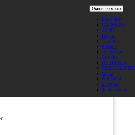
Основное меню
Все сразу
ой
ГАДЖЕТЫ
СОФТ
Наука
Техника
Космос
Энергетика
ов в
Дизайн
ИНТЕРНЕТ
ТЕХНОЛОГИИ
Игры
РОБОТЫ
Будущее
и
Фантастика
ет