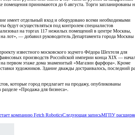
аже помещения принимаются до 6 августа. Торги запланированы н
ние имеет отдельный вход и оборудовано всеми необходимыми
ты будут осуществляться под контролем специалистов
реализовал на торгах 117 нежилых помещений в центре Москвы,
а на лот», — добавил руководитель Департамента города Москвы
проекту известного московского зодчего Фёдора Шехтеля для
фаянсовых производств Российской империи конца XIX — нача
 на первом этаже дома знаменитый «Магазин фарфора». Кроме
ставки художников. Здание дважды достраивалось, последний ра
тов, которые город предлагает на продажу, опубликованы
 разделе «Продажа для бизнеса».
етает компанию Fetch Robotics
Следующая запись
МГПУ расширяе