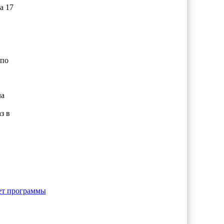
а 17
 по
ла
з в
т программы