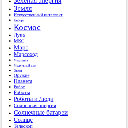
Зеленая энергия
Земля
Искусственный интеллект
Киборг
Космос
Луна
МКС
Марс
Марсоход
Медицина
Модульный дом
Океан
Оружие
Планета
Робот
Роботы
Роботы и Люди
Солнечная энергия
Солнечные батареи
Солнце
Телескоп