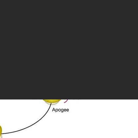
Луны литое как безжизненный кусок скалы