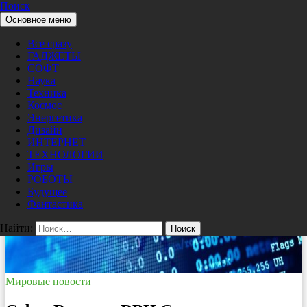
Поиск
Перейти к содержимому
Основное меню
Pro/Hi-Tech
Все сразу
ГАДЖЕТЫ
СОФТ
Наука
Техника
Космос
Энергетика
Дизайн
ИНТЕРНЕТ
ТЕХНОЛОГИИ
Игры
РОБОТЫ
Будущее
Фантастика
Найти:
Мировые новости