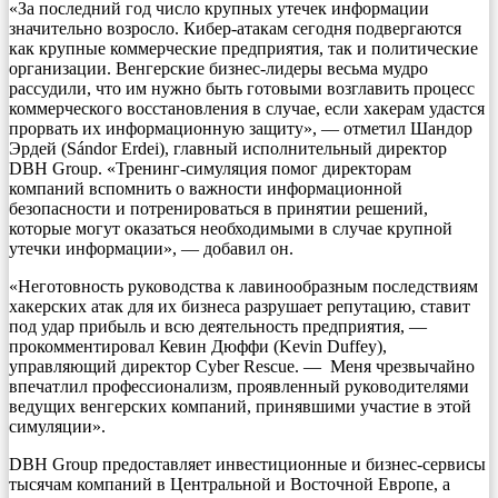
«За последний год число крупных утечек информации
значительно возросло. Кибер-атакам сегодня подвергаются
как крупные коммерческие предприятия, так и политические
организации. Венгерские бизнес-лидеры весьма мудро
рассудили, что им нужно быть готовыми возглавить процесс
коммерческого восстановления в случае, если хакерам удастся
прорвать их информационную защиту», — отметил Шандор
Эрдей (Sándor Erdei), главный исполнительный директор
DBH Group. «Тренинг-симуляция помог директорам
компаний вспомнить о важности информационной
безопасности и потренироваться в принятии решений,
которые могут оказаться необходимыми в случае крупной
утечки информации», — добавил он.
«Неготовность руководства к лавинообразным последствиям
хакерских атак для их бизнеса разрушает репутацию, ставит
под удар прибыль и всю деятельность предприятия, —
прокомментировал Кевин Дюффи (Kevin Duffey),
управляющий директор Cyber Rescue. — Меня чрезвычайно
впечатлил профессионализм, проявленный руководителями
ведущих венгерских компаний, принявшими участие в этой
симуляции».
DBH Group предоставляет инвестиционные и бизнес-сервисы
тысячам компаний в Центральной и Восточной Европе, а