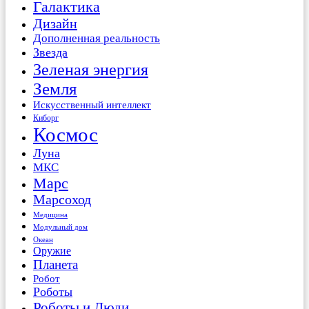
Галактика
Дизайн
Дополненная реальность
Звезда
Зеленая энергия
Земля
Искусственный интеллект
Киборг
Космос
Луна
МКС
Марс
Марсоход
Медицина
Модульный дом
Океан
Оружие
Планета
Робот
Роботы
Роботы и Люди