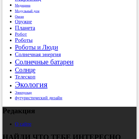
Медицина
Модульный дом
Океан
Оружие
Планета
Робот
Роботы
Роботы и Люди
Солнечная энергия
Солнечные батареи
Солнце
Телескоп
Экология
Электрокар
футуристический дизайн
Редакция
О сайте
НАЙДИ ЧТО ТЕБЕ ИНТЕРЕСНО