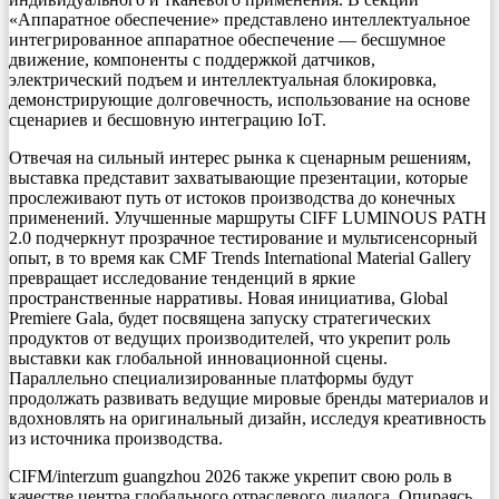
«Аппаратное обеспечение» представлено интеллектуальное
интегрированное аппаратное обеспечение — бесшумное
движение, компоненты с поддержкой датчиков,
электрический подъем и интеллектуальная блокировка,
демонстрирующие долговечность, использование на основе
сценариев и бесшовную интеграцию IoT.
Отвечая на сильный интерес рынка к сценарным решениям,
выставка представит захватывающие презентации, которые
прослеживают путь от истоков производства до конечных
применений. Улучшенные маршруты CIFF LUMINOUS PATH
2.0 подчеркнут прозрачное тестирование и мультисенсорный
опыт, в то время как CMF Trends International Material Gallery
превращает исследование тенденций в яркие
пространственные нарративы. Новая инициатива, Global
Premiere Gala, будет посвящена запуску стратегических
продуктов от ведущих производителей, что укрепит роль
выставки как глобальной инновационной сцены.
Параллельно специализированные платформы будут
продолжать развивать ведущие мировые бренды материалов и
вдохновлять на оригинальный дизайн, исследуя креативность
из источника производства.
CIFM/interzum guangzhou 2026 также укрепит свою роль в
качестве центра глобального отраслевого диалога. Опираясь