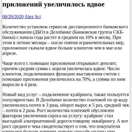
приложений увеличилось вдвое
08/20/2020
Alex Sci
Количество установок сервисов дистанционного банковского
обслуживания (ДБО) в Делобанке (Банковская группа СКБ-
банка) с начала года растет в среднем на 10% в месяц. При
этом в летние месяцы – после снятия ограничительных мер,
приложение скачали вдвое больше клиентов чем в мае или
апреле.
Чаще всего с помощью приложения открывают депозит,
причем средняя сумма с апреля увеличилась вдвое. Число
клиентов, подключивших функцию выставления счетов с
помощью приложения увеличилось на 70%, а суммы по ним
выросли в 4 раза.
Новый вид услуг – подключение куайринга, также пользуется
популярностью. В Делобанке количество платежей по qr-коду
увеличилось почти в 3 раза, оборот вырос в 5 раз, средний чек
– почти в 2 раза. Рост количества платежей обусловлен
фактором увеличения спроса на услугу: куайринг стал
выгодной альтернативной дорогостоящему эквайрингу. А вот
рост среднего чека свидетельствует о том, что покупатели
начинают больше доверять новому способу оплаты при