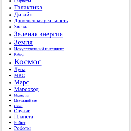
Гаджеты
Галактика
Дизайн
Дополненная реальность
Звезда
Зеленая энергия
Земля
Искусственный интеллект
Киборг
Космос
Луна
МКС
Марс
Марсоход
Медицина
Модульный дом
Океан
Оружие
Планета
Робот
Роботы