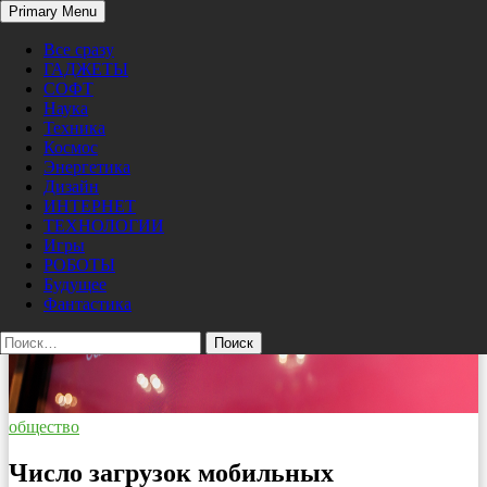
Search
Primary Menu
Skip
Pro/Hi-Tech
to
Все сразу
content
ГАДЖЕТЫ
СОФТ
Наука
Техника
Космос
Энергетика
Дизайн
ИНТЕРНЕТ
ТЕХНОЛОГИИ
Игры
РОБОТЫ
Будущее
Фантастика
Найти:
общество
Число загрузок мобильных