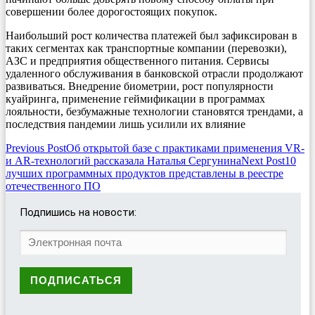
совершении более дорогостоящих покупок.
Наибольший рост количества платежей был зафиксирован в
таких сегментах как транспортные компании (перевозки),
АЗС и предприятия общественного питания. Сервисы
удаленного обслуживания в банковской отрасли продолжают
развиваться. Внедрение биометрии, рост популярности
куайринга, применение геймификации в программах
лояльности, безбумажные технологии становятся трендами, а
последствия пандемии лишь усилили их влияние
Post
Previous Post
Об открытой базе с практиками применения VR-
и AR-технологий рассказала Наталья Сергунина
Next Post
10
navigation
лучших программных продуктов представлены в реестре
отечественного ПО
Подпишись на новости: