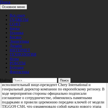
Поиск
Перейти к содержимому
Основное меню
Pro/Hi-Tech
Маркетинг
Все сразу
CHERY объявила Роберта
ГАДЖЕТЫ
Левандовски глобальным послом
СОФТ
Наука
бренда CHERY, укрепив тем самым
Техника
международное признание философии
Космос
Энергетика
бренда «For Family»
Дизайн
ИНТЕРНЕТ
ТЕХНОЛОГИИ
05/21/2026
nat
Игры
CHERY официально объявила в своем Европейском
РОБОТЫ
операционном центре в Барселоне, что легенда мирового
Будущее
футбола, знаменитый футболист Роберт Левандовски (Robert
Фантастика
Lewandowski) стал глобальным посла бренда CHERY. В
Найти:
церемонии принял участие Чжу Шаодун (Zhu Shaodong),
исполнительный вице-президент Chery International и
генеральный директор компании по европейскому региону. В
ходе мероприятия стороны официально подписали
соглашение о сотрудничестве, обменялись памятными
подарками и провели церемонию передачи ключей от модели
TIGGO9 CSH, что ознаменовало собой начало нового этапа