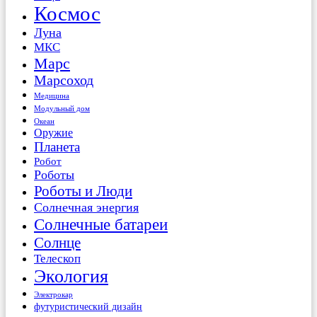
Космос
Луна
МКС
Марс
Марсоход
Медицина
Модульный дом
Океан
Оружие
Планета
Робот
Роботы
Роботы и Люди
Солнечная энергия
Солнечные батареи
Солнце
Телескоп
Экология
Электрокар
футуристический дизайн