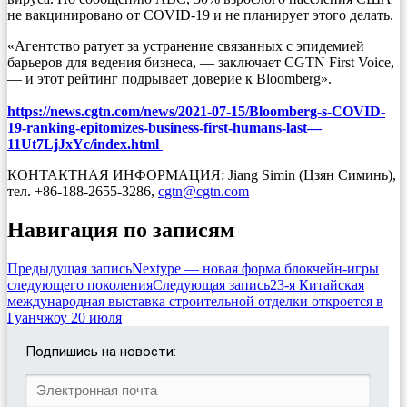
не вакцинировано от COVID-19 и не планирует этого делать.
«Агентство ратует за устранение связанных с эпидемией
барьеров для ведения бизнеса, — заключает CGTN First Voice,
— и этот рейтинг подрывает доверие к Bloomberg».
https://news.cgtn.com/news/2021-07-15/Bloomberg-s-COVID-
19-ranking-epitomizes-business-first-humans-last—
11Ut7LjJxYc/index.html
КОНТАКТНАЯ ИНФОРМАЦИЯ: Jiang Simin (Цзян Симинь),
тел. +86-188-2655-3286,
cgtn@cgtn.com
Навигация по записям
Предыдущая запись
Nextype — новая форма блокчейн-игры
следующего поколения
Следующая запись
23-я Китайская
международная выставка строительной отделки откроется в
Гуанчжоу 20 июля
Подпишись на новости: