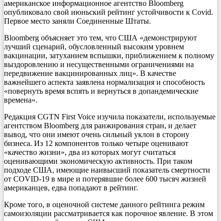
американское информационное агентство Bloomberg
опубликовало свой июньский рейтинг устойчивости к Covid.
Первое место заняли Соединенные Штаты.
Bloomberg объясняет это тем, что США «демонстрируют
лучший сценарий, обусловленный высоким уровнем
вакцинации, затуханием вспышки, приближением к полному
выздоровлению и несущественными ограничениями на
передвижение вакцинированных лиц». В качестве
важнейшего аспекта заявлена нормализация и способность
«повернуть время вспять и вернуться в допандемические
времена».
Редакция CGTN First Voice изучила показатели, используемые
агентством Bloomberg для ранжирования стран, и делает
вывод, что они имеют очень сильный уклон в сторону
бизнеса. Из 12 компонентов только четыре оценивают
«качество жизни», два из которых могут считаться
оценивающими экономическую активность. При таком
подходе США, имеющие наивысший показатель смертности
от COVID-19 в мире и потерявшие более 600 тысяч жизней
американцев, едва попадают в рейтинг.
Кроме того, в оценочной системе данного рейтинга режим
самоизоляции рассматривается как порочное явление. В этом