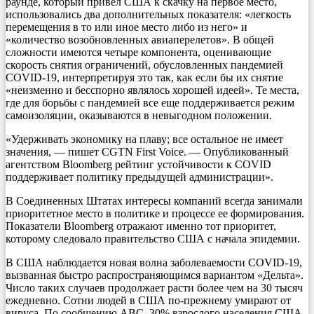
раунде, который привел США к скачку на первое место,
использовались два дополнительных показателя: «легкость
перемещения в то или иное место либо из него» и
«количество возобновленных авиаперелетов». В общей
сложности имеются четыре компонента, оценивающие
скорость снятия ограничений, обусловленных пандемией
COVID-19, интерпретируя это так, как если бы их снятие
«неизменно и бесспорно являлось хорошей идеей». Те места,
где для борьбы с пандемией все еще поддерживается режим
самоизоляции, оказываются в невыгодном положении.
«Удерживать экономику на плаву; все остальное не имеет
значения, — пишет CGTN First Voice. — Опубликованный
агентством Bloomberg рейтинг устойчивости к COVID
поддерживает политику предыдущей администрации».
В Соединенных Штатах интересы компаний всегда занимали
приоритетное место в политике и процессе ее формирования.
Показатели Bloomberg отражают именно тот приоритет,
которому следовало правительство США с начала эпидемии.
В США наблюдается новая волна заболеваемости COVID-19,
вызванная быстро распространяющимся вариантом «Дельта».
Число таких случаев продолжает расти более чем на 30 тысяч
ежедневно. Сотни людей в США по-прежнему умирают от
вируса. По сообщению ABC, 30% взрослого населения США