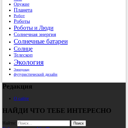
Оружие
Планета
Робот
Роботы
Роботы и Люди
Солнечная энергия
Солнечные батареи
Солнце
Телескоп
Экология
Электрокар
футуристический дизайн
Редакция
О сайте
НАЙДИ ЧТО ТЕБЕ ИНТЕРЕСНО
Найти: