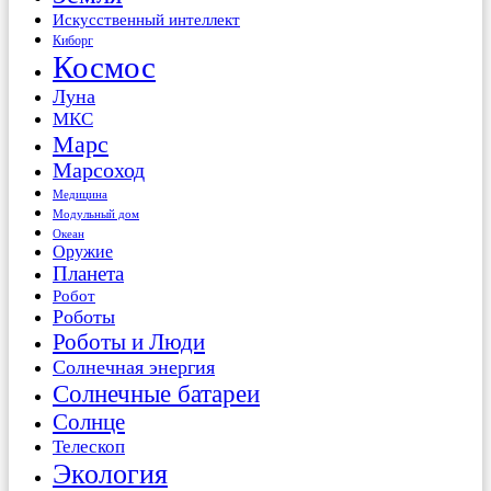
Искусственный интеллект
Киборг
Космос
Луна
МКС
Марс
Марсоход
Медицина
Модульный дом
Океан
Оружие
Планета
Робот
Роботы
Роботы и Люди
Солнечная энергия
Солнечные батареи
Солнце
Телескоп
Экология