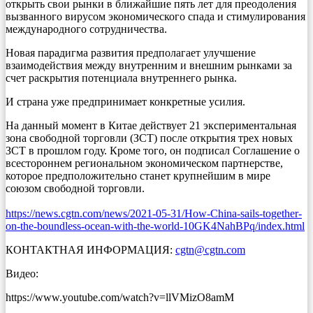
открыть свои рынки в ближайшие пять лет для преодоления
вызванного вирусом экономического спада и стимулирования
международного сотрудничества.
Новая парадигма развития предполагает улучшение
взаимодействия между внутренним и внешним рынками за
счет раскрытия потенциала внутреннего рынка.
И страна уже предпринимает конкретные усилия.
На данный момент в Китае действует 21 экспериментальная
зона свободной торговли (ЗСТ) после открытия трех новых
ЗСТ в прошлом году. Кроме того, он подписал Соглашение о
всестороннем региональном экономическом партнерстве,
которое предположительно станет крупнейшим в мире
союзом свободной торговли.
https://news.cgtn.com/news/2021-05-31/How-China-sails-together-
on-the-boundless-ocean-with-the-world-10GK4NahBPq/index.html
КОНТАКТНАЯ ИНФОРМАЦИЯ:
cgtn@cgtn.com
Видео:
https://www.youtube.com/watch?v=llVMizO8amM