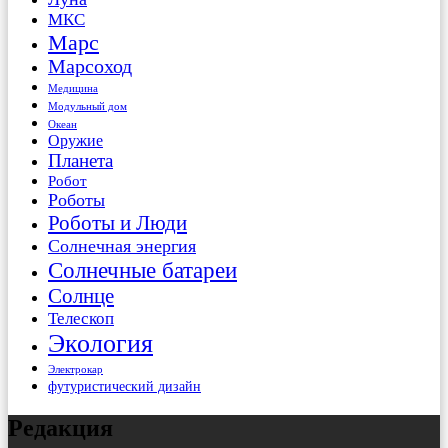
МКС
Марс
Марсоход
Медицина
Модульный дом
Океан
Оружие
Планета
Робот
Роботы
Роботы и Люди
Солнечная энергия
Солнечные батареи
Солнце
Телескоп
Экология
Электрокар
футуристический дизайн
Редакция