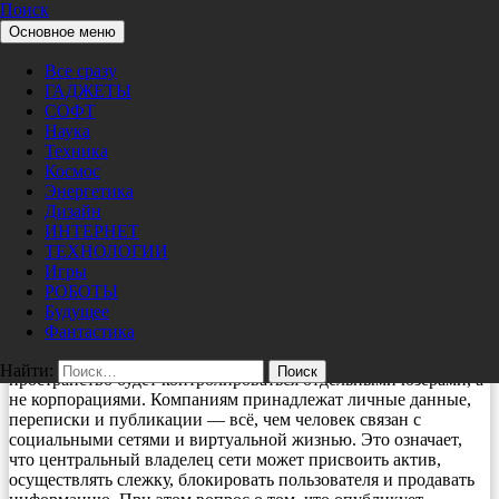
Поиск
Перейти к содержимому
Основное меню
Pro/Hi-Tech
общество
Все сразу
Блокчейн: защита данных будущего в
ГАДЖЕТЫ
настоящем
СОФТ
Наука
Техника
12/31/2020
Alex Sci
Космос
Энергетика
Чтобы понять, что представляет собой блокчейн (от
Дизайн
английского сочетания block chain, то есть «цепь из блоков») и
ИНТЕРНЕТ
его возможности необходимо понимать, как устроен
ТЕХНОЛОГИИ
Интернет. Всемирная паутина состоит из сетей серверов,
Игры
каждый из которых обладает адресом, централизованно
РОБОТЫ
соединённым между собой.
Будущее
Фантастика
Технология блокчейна направлена на развитие
децентрализации. Благодаря этой идее виртуальное
Найти:
пространство будет контролироваться отдельными юзерами, а
не корпорациями. Компаниям принадлежат личные данные,
переписки и публикации — всё, чем человек связан с
социальными сетями и виртуальной жизнью. Это означает,
что центральный владелец сети может присвоить актив,
осуществлять слежку, блокировать пользователя и продавать