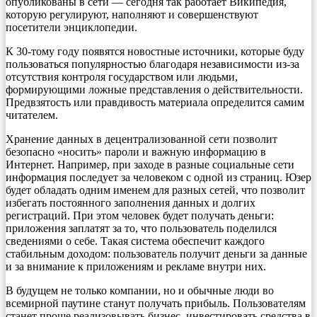
опубликованы в сети — сегодня так работает Википедия,
которую регулируют, наполняют и совершенствуют
посетители энциклопедии.
К 30-тому году появятся новостные источники, которые буду
пользоваться популярностью благодаря независимости из-за
отсутствия контроля государством или людьми,
формирующими ложные представления о действительности.
Предвзятость или правдивость материала определится самим
читателем.
Хранение данных в децентрализованной сети позволит
безопасно «носить» пароли и важную информацию в
Интернет. Например, при заходе в разные социальные сети
информация последует за человеком с одной из страниц. Юзер
будет обладать одним именем для разных сетей, что позволит
избегать постоянного заполнения данных и долгих
регистраций. При этом человек будет получать деньги:
приложения заплатят за то, что пользователь поделился
сведениями о себе. Такая система обеспечит каждого
стабильным доходом: пользователь получит деньги за данные
и за внимание к приложениям и рекламе внутри них.
В будущем не только компании, но и обычные люди во
всемирной паутине станут получать прибыль. Пользователям
станет проще реализовывать бизнес, инвестировать средства в