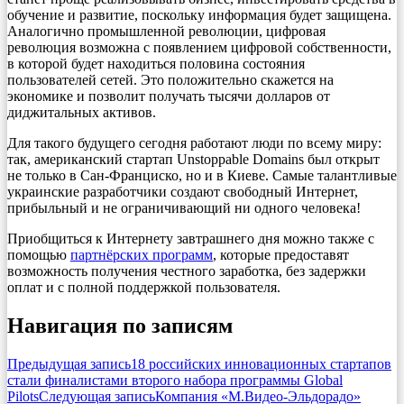
обучение и развитие, поскольку информация будет защищена.
Аналогично промышленной революции, цифровая
революция возможна с появлением цифровой собственности,
в которой будет находиться половина состояния
пользователей сетей. Это положительно скажется на
экономике и позволит получать тысячи долларов от
диджитальных активов.
Для такого будущего сегодня работают люди по всему миру:
так, американский стартап Unstoppable Domains был открыт
не только в Сан-Франциско, но и в Киеве. Самые талантливые
украинские разработчики создают свободный Интернет,
прибыльный и не ограничивающий ни одного человека!
Приобщиться к Интернету завтрашнего дня можно также с
помощью
партнёрских программ
, которые предоставят
возможность получения честного заработка, без задержки
оплат и с полной поддержкой пользователя.
Навигация по записям
Предыдущая запись
18 российских инновационных стартапов
стали финалистами второго набора программы Global
Pilots
Следующая запись
Компания «М.Видео-Эльдорадо»