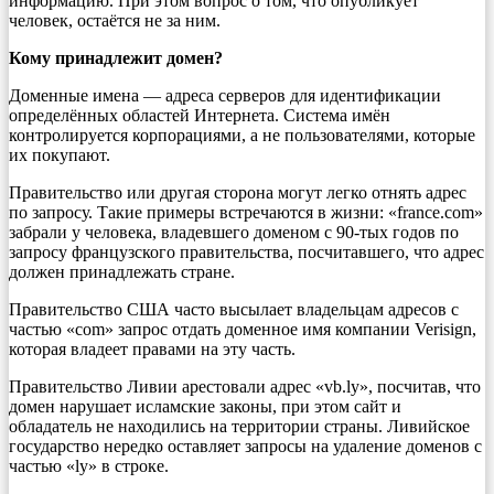
информацию. При этом вопрос о том, что опубликует
человек, остаётся не за ним.
Кому принадлежит домен?
Доменные имена — адреса серверов для идентификации
определённых областей Интернета. Система имён
контролируется корпорациями, а не пользователями, которые
их покупают.
Правительство или другая сторона могут легко отнять адрес
по запросу. Такие примеры встречаются в жизни: «france.com»
забрали у человека, владевшего доменом с 90-тых годов по
запросу французского правительства, посчитавшего, что адрес
должен принадлежать стране.
Правительство США часто высылает владельцам адресов с
частью «com» запрос отдать доменное имя компании Verisign,
которая владеет правами на эту часть.
Правительство Ливии арестовали адрес «vb.ly», посчитав, что
домен нарушает исламские законы, при этом сайт и
обладатель не находились на территории страны. Ливийское
государство нередко оставляет запросы на удаление доменов с
частью «ly» в строке.