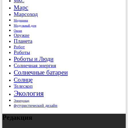
МКС
Марс
Марсоход
Медицина
Модульный дом
Океан
Оружие
Планета
Робот
Роботы
Роботы и Люди
Солнечная энергия
Солнечные батареи
Солнце
Телескоп
Экология
Электрокар
футуристический дизайн
Редакция