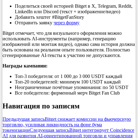
Поделиться своей историей Bitget в X, Telegram, Reddit,
LinkedIn или Discord (текст + изображение/видео)
Добавить хештег #BitgetFanStory
Отправить заявку
через форму
Bitget отмечает, что для визуального оформления можно
использовать AI-инструменты (например, генерацию
изображений или монтаж видео), однако сама история должна
быть основана на реальном опыте пользователя. Полностью
сгенерированные AI-тексты к участию не допускаются.
Награды кампании:
Топ-3 победителя: от 1 000 до 3 000 USDT каждый
Топ-20 победителей: минимум 100 USDT каждый
Неограниченные почётные упоминания: по 50 USDT
Все победители: фирменный мерч Bitget Fan Club
Навигация по записям
Предыдущая запись
Bitget снижает комиссии на фьючерсную
торговлю, усиливая ликвидность на фоне бума
токенизации
Следующая запись
Bitget интегрирует Coincidence
AI для развития AI-ориентированной торговли и управления