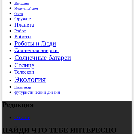
Медицина
Модульный дом
Океан
Оружие
Планета
Робот
Роботы
Роботы и Люди
Солнечная энергия
Солнечные батареи
Солнце
Телескоп
Экология
Электрокар
футуристический дизайн
Редакция
О сайте
НАЙДИ ЧТО ТЕБЕ ИНТЕРЕСНО