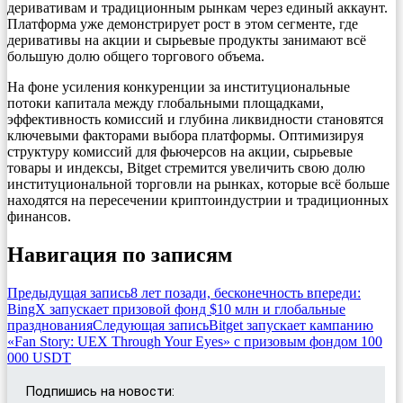
деривативам и традиционным рынкам через единый аккаунт.
Платформа уже демонстрирует рост в этом сегменте, где
деривативы на акции и сырьевые продукты занимают всё
большую долю общего торгового объема.
На фоне усиления конкуренции за институциональные
потоки капитала между глобальными площадками,
эффективность комиссий и глубина ликвидности становятся
ключевыми факторами выбора платформы. Оптимизируя
структуру комиссий для фьючерсов на акции, сырьевые
товары и индексы, Bitget стремится увеличить свою долю
институциональной торговли на рынках, которые всё больше
находятся на пересечении криптоиндустрии и традиционных
финансов.
Навигация по записям
Предыдущая запись
8 лет позади, бесконечность впереди:
BingX запускает призовой фонд $10 млн и глобальные
празднования
Следующая запись
Bitget запускает кампанию
«Fan Story: UEX Through Your Eyes» с призовым фондом 100
000 USDT
Подпишись на новости: