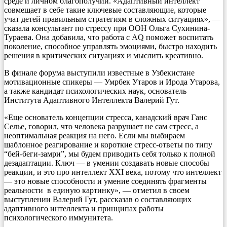
среде и личном благополучии. «Адаптивный интеллект
совмещает в себе такие ключевые составляющие, которые
учат детей правильным стратегиям в сложных ситуациях», —
сказала консультант по стрессу при ООН Ольга Сухинина-
Тураева. Она добавила, что работа с AQ поможет воспитать
поколение, способное управлять эмоциями, быстро находить
решения в критических ситуациях и мыслить креативно.
В финале форума выступили известные в Узбекистане
мотивационные спикеры — Умрбек Утаров и Ирода Утарова,
а также кандидат психологических наук, основатель
Института Адаптивного Интеллекта Валерий Гут.
«Еще основатель концепции стресса, канадский врач Ганс
Селье, говорил, что человека разрушает не сам стресс, а
неоптимальная реакция на него. Если мы выбираем
шаблонное реагирование и короткие стресс-ответы по типу
“бей-беги-замри”, мы будем приводить себя только к полной
дезадаптации. Ключ — в умении создавать новые способы
реакции, и это про интеллект XXI века, потому что интеллект
— это новые способности и умение соединять фрагменты
реальности в единую картинку», — отметил в своем
выступлении Валерий Гут, рассказав о составляющих
адаптивного интеллекта и принципах работы
психологического иммунитета.