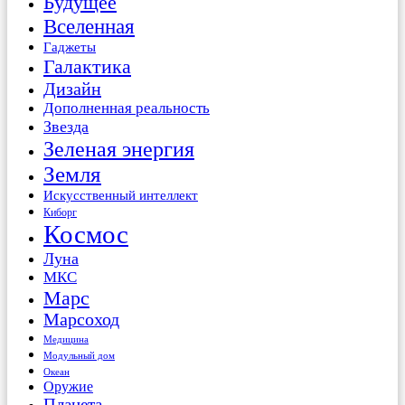
Будущее
Вселенная
Гаджеты
Галактика
Дизайн
Дополненная реальность
Звезда
Зеленая энергия
Земля
Искусственный интеллект
Киборг
Космос
Луна
МКС
Марс
Марсоход
Медицина
Модульный дом
Океан
Оружие
Планета