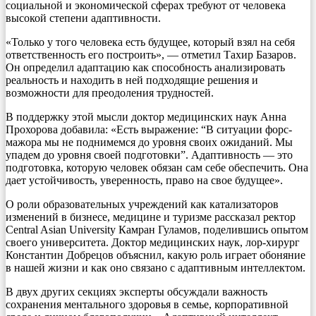
социальной и экономической сферах требуют от человека
высокой степени адаптивности.
«Только у того человека есть будущее, который взял на себя
ответственность его построить», — отметил Тахир Базаров.
Он определил адаптацию как способность анализировать
реальность и находить в ней подходящие решения и
возможности для преодоления трудностей.
В поддержку этой мысли доктор медицинских наук Анна
Прохорова добавила: «Есть выражение: “В ситуации форс-
мажора мы не поднимемся до уровня своих ожиданий. Мы
упадем до уровня своей подготовки”. Адаптивность — это
подготовка, которую человек обязан сам себе обеспечить. Она
дает устойчивость, уверенность, право на свое будущее».
О роли образовательных учреждений как катализаторов
изменений в бизнесе, медицине и туризме рассказал ректор
Central Asian University Камран Гуламов, поделившись опытом
своего университета. Доктор медицинских наук, лор-хирург
Константин Добрецов объяснил, какую роль играет обоняние
в нашей жизни и как оно связано с адаптивным интеллектом.
В двух других секциях эксперты обсуждали важность
сохранения ментального здоровья в семье, корпоративной