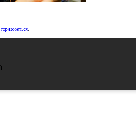
вторизоваться
.
О