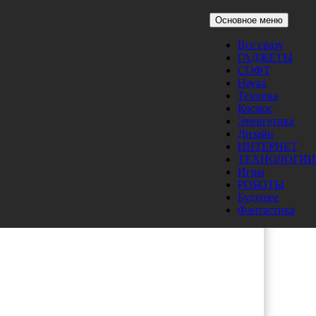
Основное меню
Все сразу
ГАДЖЕТЫ
 из
СОФТ
Наука
Техника
Космос
Энергетика
Дизайн
ИНТЕРНЕТ
ТЕХНОЛОГИИ
Игры
РОБОТЫ
Будущее
Фантастика