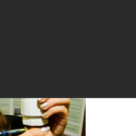
работал эффективный метод производства биотоплива, не выходя