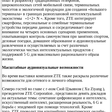
опыт в разработку традиционных телефонов,
широкополосных сетей мобильной связи, терминальных
чипсетов и экологичной продукции для создания «большого
терминала» в границах разноплановой интеллектуальной
экосистемы «1+2+ N ». Кроме того, ZTE интегрирует
смартфоны, персональные и семейные терминальные
устройства передачи данных и сосредотачивает свое
внимание на четырех основных сценариях применения,
охватывающих контроль самочувствия при занятиях спортом,
деловые поездки, домашнее образование и аудиовизуальные
развлечения и осуществляемых за счет различных
экологически чистых интеллектуальных продуктов с
поддержкой 5 G для максимально рационального образа
жизни.
Масштабные аудиовизуальные возможности
Во время выставки компания ZTE также раскрыла различные
возможности для сетевого и личного общения.
Семеро гостей во главе с г-ном Сюй Цзыяном ( Xu Ziyang ),
президентом ZTE Corporation , представили девять докладов
на актуальные темы: сочетание цифровизации и интеллекта,
искусственный интеллект, расширенная реальность, 6 G и
борьба с эпидемией при помощи технологий. Кроме
того, ZTE проводит три крупнейших тематических онлайн-