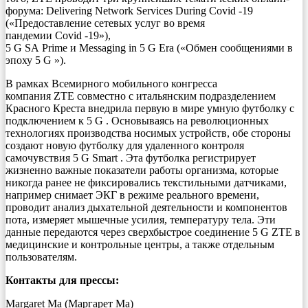
форума: Delivering Network Services During Covid -19
(«Предоставление сетевых услуг во время
пандемии Covid -19»),
5 G SA Prime и Messaging in 5 G Era («Обмен сообщениями в
эпоху 5 G »).
В рамках Всемирного мобильного конгресса
компания ZTE совместно с итальянским подразделением
Красного Креста внедрила первую в мире умную футболку с
подключением к 5 G . Основываясь на революционных
технологиях производства носимых устройств, обе стороны
создают новую футболку для удаленного контроля
самочувствия 5 G Smart . Эта футболка регистрирует
жизненно важные показатели работы организма, которые
никогда ранее не фиксировались текстильными датчиками,
например снимает ЭКГ в режиме реального времени,
проводит анализ дыхательной деятельности и компонентов
пота, измеряет мышечные усилия, температуру тела. Эти
данные передаются через сверхбыстрое соединение 5 G ZTE в
медицинские и контрольные центры, а также отдельным
пользователям.
Контакты для прессы:
Margaret Ma (Маргарет Ма)