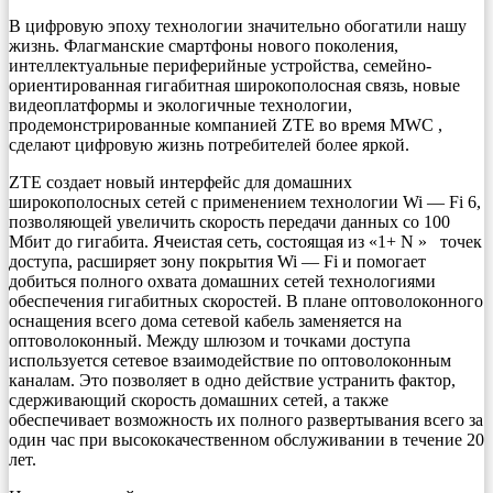
В цифровую эпоху технологии значительно обогатили нашу
жизнь. Флагманские смартфоны нового поколения,
интеллектуальные периферийные устройства, семейно-
ориентированная гигабитная широкополосная связь, новые
видеоплатформы и экологичные технологии,
продемонстрированные компанией ZTE во время MWC ,
сделают цифровую жизнь потребителей более яркой.
ZTE создает новый интерфейс для домашних
широкополосных сетей с применением технологии Wi — Fi 6,
позволяющей увеличить скорость передачи данных со 100
Мбит до гигабита. Ячеистая сеть, состоящая из «1+ N » точек
доступа, расширяет зону покрытия Wi — Fi и помогает
добиться полного охвата домашних сетей технологиями
обеспечения гигабитных скоростей. В плане оптоволоконного
оснащения всего дома сетевой кабель заменяется на
оптоволоконный. Между шлюзом и точками доступа
используется сетевое взаимодействие по оптоволоконным
каналам. Это позволяет в одно действие устранить фактор,
сдерживающий скорость домашних сетей, а также
обеспечивает возможность их полного развертывания всего за
один час при высококачественном обслуживании в течение 20
лет.