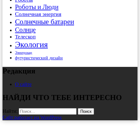
Роботы и Люди
Солнечная энергия
Солнечные батареи
Солнце
Телескоп
Экология
Электрокар
футуристический дизайн
Редакция
О сайте
НАЙДИ ЧТО ТЕБЕ ИНТЕРЕСНО
Найти:
Сайт работает на WordPress