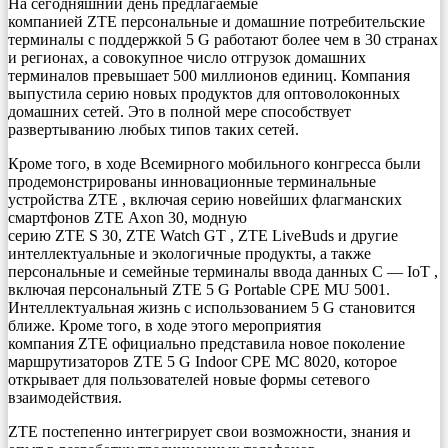
На сегодняшний день предлагаемые
компанией ZTE персональные и домашние потребительские
терминалы с поддержкой 5 G работают более чем в 30 странах
и регионах, а совокупное число отгрузок домашних
терминалов превышает 500 миллионов единиц. Компания
выпустила серию новых продуктов для оптоволоконных
домашних сетей. Это в полной мере способствует
развертыванию любых типов таких сетей.
Кроме того, в ходе Всемирного мобильного конгресса были
продемонстрированы инновационные терминальные
устройства ZTE , включая серию новейших флагманских
смартфонов ZTE Axon 30, модную
серию ZTE S 30, ZTE Watch GT , ZTE LiveBuds и другие
интеллектуальные и экологичные продукты, а также
персональные и семейные терминалы ввода данных C — IoT ,
включая персональный ZTE 5 G Portable CPE MU 5001.
Интеллектуальная жизнь с использованием 5 G становится
ближе. Кроме того, в ходе этого мероприятия
компания ZTE официально представила новое поколение
маршрутизаторов ZTE 5 G Indoor CPE MC 8020, которое
открывает для пользователей новые формы сетевого
взаимодействия.
ZTE постепенно интегрирует свои возможности, знания и