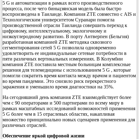
5 G и автоматизации в рамках всего производственного
процесса, после чего биньцзянская модель была быстро
воспроизведена в Таиланде. Компания ZTE совместно с AIS и
Технологическим университетом Суранари помогла
производственной отрасли Таиланда совершить переход к
цифровому, интеллектуальному, экологичному и
низкоуглеродному развитию. В порту Антверпен (Бельгия)
разработанная компанией ZTE методика сквозного
сегментирования сетей 5 G позволила одновременно
удовлетворить ее индивидуальные сетевые потребности в
пяти различных вертикальных измерениях. В Колумбии
компания ZTE поставила местным больницам комплексные
решения для телемедицины с использованием 5 G , которые
помогли сократить время контакта между врачом и пациентом
во время пандемии. Это снизило риск перекрестного
заражения и уменьшило время диагностики на 35%.
На сегодняшний день компания ZTE взаимодействует более
чем с 90 операторами и 500 партнерами по всему миру в
рамках масштабных исследований возможностей применения
5 G более чем в 15 отраслевых областях, накапливая
множество принципиально новых сценариев применения для
различных отраслей.
Обеспечение яркой цифровой жизни