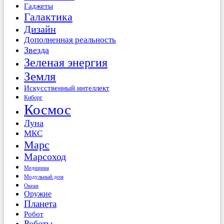
Гаджеты
Галактика
Дизайн
Дополненная реальность
Звезда
Зеленая энергия
Земля
Искусственный интеллект
Киборг
Космос
Луна
МКС
Марс
Марсоход
Медицина
Модульный дом
Океан
Оружие
Планета
Робот
Роботы