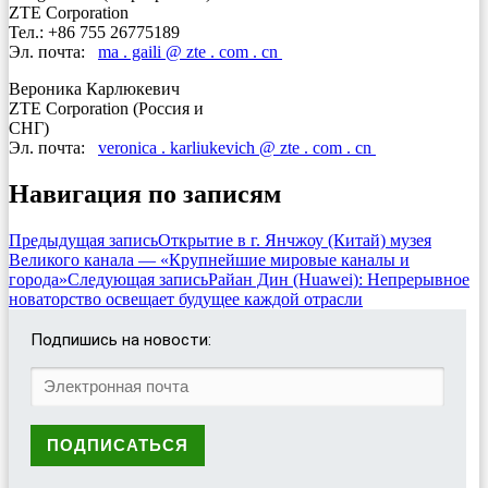
ZTE Corporation
Тел.: +86 755 26775189
Эл. почта:
ma . gaili @ zte . com . cn
Вероника Карлюкевич
ZTE Corporation (Россия и
СНГ)
Эл. почта:
veronica . karliukevich @ zte . com . cn
Навигация по записям
Предыдущая запись
Открытие в г. Янчжоу (Китай) музея
Великого канала — «Крупнейшие мировые каналы и
города»
Следующая запись
Райан Дин (Huawei): Непрерывное
новаторство освещает будущее каждой отрасли
Подпишись на новости: