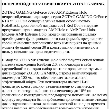
НЕПРЕВЗОЙДЕННАЯ ВИДЕОКАРТА ZOTAC GAMING
ZOTAC GAMING GeForce 3090 AMP Extreme Holo —
непревзойденная видеокарта серии ZOTAC GAMING GeForce
RTX™ 30. Она оснащена уникальной особенностью
HoloBlack, удостоенной награды 2021 Red Dot и впервые
представленную в моделях AMP Holo и AMP Core Holo.
Модель AMP Extreme Holo, модернизированная с целью
преобладания функциональности над формой, представляет
собой наивысшее воплощение всех имеющихся на данный
момент функций серии 30 и конструкцию, измененную в
пользу повышения производительности.
В модели 3090 AMP Extreme Holo используется обновленная
система охлаждения IceStorm 2.0, включающая в себя
крупнейший в истории набор вентиляторов, используемый
для видеокарт ZOTAC GAMING, с тремя вентиляторами
диаметром 100 мм, что обеспечивает максимально
эффективный обдув. Эти вентиляторы имеют 11-ти
лопастную конструкцию, увеличивающую статическое
давление и воздушный поток на величину до 10% по
сравнению с конструкцией предыдущего поколения. По всему
корпусу видеокарты были добавлены дополнительные отводы
для воздушного потока, включая сквозной канал для прямого
отвода воздуха, что обеспечивает возможность ускорения