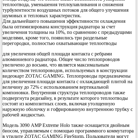
теплоотвода, уменьшения теплоулавливания и снижения
турбулентности воздушных потоков для общего улучшения
шумовых и тепловых характеристик.
Для дальнейшего повышения эффективности охлаждения
была оптимизирована конструкция радиатора за счет
увеличения толщины на 10%, по сравнению с предыдущими
моделями, кроме того, появились три раздельные
перегородки, полностью охватывающие теплоотводы
для увеличения общей площади контакта с ребрами
алюминиевого радиатора. Общее число теплопроводов
увеличено до восьми, что является максимальным
количеством теплопроводов, используемых в конструкции
видеокарт ZOTAC GAMING. Теплопроводы предназначены
для увеличения площади контакта с охлаждающей плитой на
величину до 72% с использованием вертикальной
компоновки. Внутренняя структура теплопроводов также
подвергнута редизайну, в результате которого теплоотводы
состоят из композитных слоев, включая утолщенную
наружную оболочку и гофрированную внутреннюю трубку с
рабочей жидкостью.
Модель 3090 AMP Extreme Holo также оснащается двойным
биосом, управляемым с помощью программного коммутатора
в утилите ZOTAC GAMING FireStorm. Пользователи могут