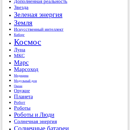
Дополненная реальность
Звезда
Зеленая энергия
Земля
Искусственный интеллект
Киборг
Космос
Луна
МКС
Марс
Марсоход
Медицина
Модульный дом
Океан
Оружие
Планета
Робот
Роботы
Роботы и Люди
Солнечная энергия
Солнечные батареи