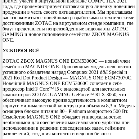
примет участи в виртуальной выставке COMPUTEX 2021
года, где продемонстрирует потрясающую линейку новейшей
продукции в честь своего пятнадцатилетия. Мы приглашаем
вас ознакомиться с новейшими разработками и техническими
достижениями ZOTAC на виртуальном стенде компании, где
будут представлены непревзойденные видеокарты ZOTAC
GAMING и новое пополнение семейства ZBOX MAGNUS
ONE.
УСКОРЯЯ ВСЁ
ZOTAC ZBOX MAGNUS ONE ECM53060C — новый член
семейства MAGNUS ONE. Производная модель невероятно
успешного обладателя наград Computex 2021 d&I Special и
2021 Red Dot Product Design — MAGNUS ONE ECM73070C.
Новейший MAGNUS ONE ECM53060C сочетает в себе
процессор Intel® Core™ i5 с видеокартой для настольных
компьютеров ZOTAC GAMING GeForce™ RTX 3060, что
обеспечивает высокую производительность в компактном
корпусе минималистской конструкции объемом 8,3 л. Модель
оснащена блоком питания 80+ Platinum мощностью 500 Вт.
Семейство MAGNUS ONE обладает универсальностью,
необходимой для обеспечения максимального удобства при
использовании в решении повседневных задач, гейминга,
развлечений, создания контента и ведения бизнеса