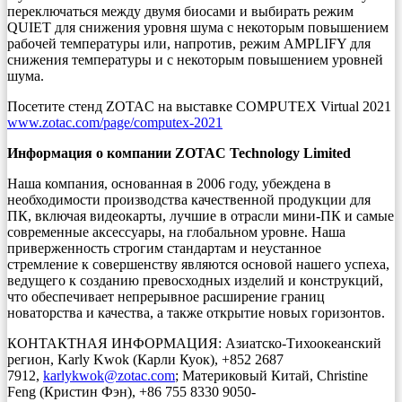
переключаться между двумя биосами и выбирать режим
QUIET для снижения уровня шума с некоторым повышением
рабочей температуры или, напротив, режим AMPLIFY для
снижения температуры и с некоторым повышением уровней
шума.
Посетите стенд ZOTAC на выставке COMPUTEX Virtual 2021
www.zotac.com/page/computex-2021
Информация о компании ZOTAC Technology Limited
Наша компания, основанная в 2006 году, убеждена в
необходимости производства качественной продукции для
ПК, включая видеокарты, лучшие в отрасли мини-ПК и самые
современные аксессуары, на глобальном уровне. Наша
приверженность строгим стандартам и неустанное
стремление к совершенству являются основой нашего успеха,
ведущего к созданию превосходных изделий и конструкций,
что обеспечивает непрерывное расширение границ
новаторства и качества, а также открытие новых горизонтов.
КОНТАКТНАЯ ИНФОРМАЦИЯ: Азиатско-Тихоокеанский
регион, Karly Kwok (Карли Куок), +852 2687
7912,
karlykwok@zotac.com
; Материковый Китай, Christine
Feng (Кристин Фэн), +86 755 8330 9050-