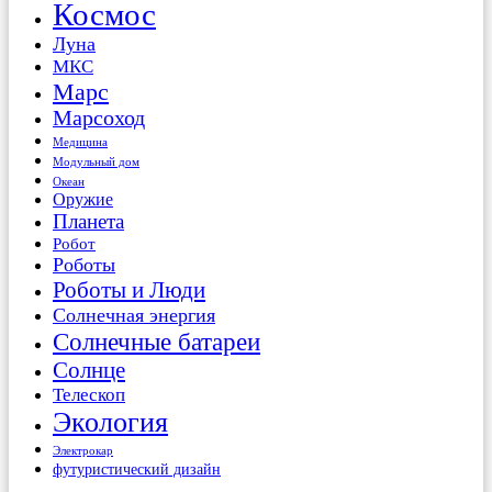
Космос
Луна
МКС
Марс
Марсоход
Медицина
Модульный дом
Океан
Оружие
Планета
Робот
Роботы
Роботы и Люди
Солнечная энергия
Солнечные батареи
Солнце
Телескоп
Экология
Электрокар
футуристический дизайн