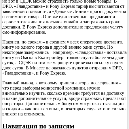
но вот в СДЭК можно страховать только новые товары. В
DPD, «Главдоставке» и Pony Express тариф высчитывается от
заявленной стоимости, а «Деловые Линии» просят документы
о стоимости товара. Они же единственные предлагают и
сервис отслеживания посылок онлайн и застраховать сроки
доставки. В Pony Express дополнительно предложили услугу
смс-информирование.
Наконец, по срокам – в среднем у всех операторов доставить
книгу из одного города в другой заняло одни сутки. Но
некоторые задержались – например, «Главдоставка» доставила
книгу из Омска в Екатеринбург только спустя более чем двое
суток, а СДЭК на том же маршруте привезла посылку спустя
двое суток. В Миассе не оказалось пунктов отправки у DPD,
«Главдоставки», и Pony Express.
Главный вывод, к которому пришли авторы исследования –
что перед выбором конкретной компании, нужно
внимательно изучить, сколько времени требуется на доставку
и какие дополнительные услуги, вроде страховки, предлагают
операторы. Дополнительным бонусом могут оказаться акции
и скидки – как показал опыт, в некоторых случаях они сильно
влияют на стоимость.
Навигация по записям