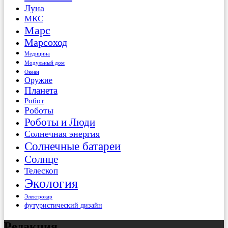
Луна
МКС
Марс
Марсоход
Медицина
Модульный дом
Океан
Оружие
Планета
Робот
Роботы
Роботы и Люди
Солнечная энергия
Солнечные батареи
Солнце
Телескоп
Экология
Электрокар
футуристический дизайн
Редакция