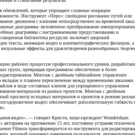
венные и стабильные результаты.
ия обновлений, которые упрощают сложные операции
можности. Инструмент «Перо»: свободное рисование путей или
ывание движения с клипами непосредственно на временной шка
ованные диаграммы: мгновенное преобразование импортированн
нейные диаграммы с настраиваемыми предустановками и
сширенная библиотека ресурсов: включает широкий
ии текста, анимации видео и кинематографических фильтров, а
визуальные эффекты для удовлетворения разнообразных творче
зацию рабочих процессов профессионального уровня, разработа
ых групп, превращая программное обеспечение в более
редактирования. Монтаж с двойным таймлайном: управление
 вкладок и плавное переключение между временными шкалами.
айлов в виде составных клипов для упрощенного управления
зования материалов из разных проектов. Монтаж с двойным
ный просмотр исходных материалов и проектов в режиме реаль
ногодорожечное видео: обеспечивает дополнительную гибкость 
ио.
ания видео», — говорит Кристи, вице-президент Wondershare.
с авторами на протяжении 15 лет, постоянно устраняя техничес
шение Filmora трансформируется из инструмента для редактиров
нера, который понимает намерения пользователя, автоматизируе