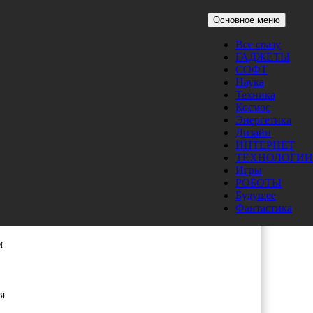
Основное меню
Все сразу
ГАДЖЕТЫ
СОФТ
Наука
Техника
Космос
Энергетика
Дизайн
ия
ИНТЕРНЕТ
ТЕХНОЛОГИИ
Игры
няя
РОБОТЫ
Будущее
Фантастика
м
я