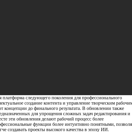
ora версии V15, которая меняет
део благодаря глубокому
 процессу с ИИ
сти разработки продуктов и решений для творчества и повышен
dershare Filmora V15, что является важным шагом к упрощению
ом «Редактируйте как эксперт с помощью ИИ в Filmora» новая
нтеллект во все этапы процесса редактирования, кардинально ме
ами, что знаменует новую эру интеллектуального творческого
ая платформа следующего поколения для профессионального
лектуальное создание контента и управление творческим рабочи
от концепции до финального результата. В обновлении также
редназначенных для упрощения сложных задач редактирования и
есте эти обновления делают рабочий процесс более
офессиональные функции более интуитивно понятными, позволя
гче создавать проекты высокого качества в эпоху ИИ.