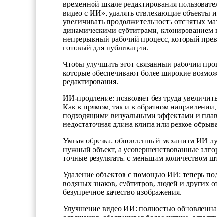
временной шкале редактирования пользовате
видео с ИИ», удалять отвлекающие объекты и
увеличивать продолжительность отснятых ма
динамическими субтитрами, клонированием го
непрерывный рабочий процесс, который прев
готовый для публикации.
Чтобы улучшить этот связанный рабочий проц
которые обеспечивают более широкие возможн
редактирования.
ИИ-продление: позволяет без труда увеличит
Как в прямом, так и в обратном направлении
подходящими визуальными эффектами и плавн
недостаточная длина клипа или резкое обрыв
Умная обрезка: обновленный механизм ИИ луч
нужный объект, а усовершенствованные алгор
точные результаты с меньшим количеством шт
Удаление объектов с помощью ИИ: теперь по
водяных знаков, субтитров, людей и других о
безупречное качество изображения.
Улучшение видео ИИ: полностью обновленная