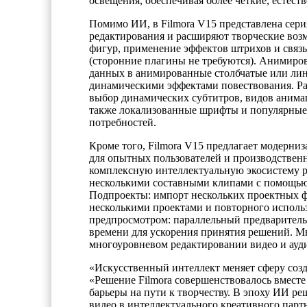
освещения, обеспечивая более четкие, естест
Помимо ИИ, в Filmora V15 представлена сер
редактирования и расширяют творческие воз
фигур, применение эффектов штрихов и связ
(сторонние плагины не требуются). Анимир
данных в анимированные столбчатые или ли
динамическими эффектами повествования. Ра
выбор динамических субтитров, видов анимац
также локализованные шрифты и популярные 
потребностей.
Кроме того, Filmora V15 предлагает модерни
для опытных пользователей и производственн
комплексную интеллектуальную экосистему 
несколькими составными клипами с помощью
Подпроекты: импорт нескольких проектных ф
несколькими проектами и повторного исполь
предпросмотром: параллельный предваритель
времени для ускорения принятия решений. М
многоуровневом редактировании видео и ауд
«Искусственный интеллект меняет сферу созд
«Решение Filmora совершенствовалось вместе 
барьеры на пути к творчеству. В эпоху ИИ ре
видео в интеллектуального креативного парт