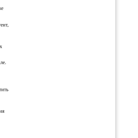
же
ент,
х
ле.
тить
ия