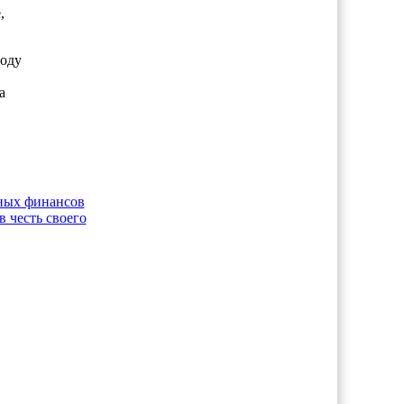
,
году
а
дных финансов
 честь своего