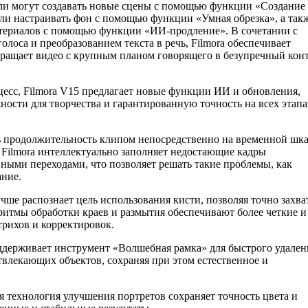
ли могут создавать новые сцены с помощью функции «Создание
ли настраивать фон с помощью функции «Умная обрезка», а так
териалов с помощью функции «ИИ-продление». В сочетании с
лоса и преобразованием текста в речь, Filmora обеспечивает
ращает видео с крупным планом говорящего в безупречный конт
есс, Filmora V15 предлагает новые функции ИИ и обновления,
ости для творчества и гарантированную точность на всех этапа
ь продолжительность клипом непосредственно на временной шка
, Filmora интеллектуально заполняет недостающие кадры
ыми переходами, что позволяет решать такие проблемы, как
ание.
ше распознает цель использования кисти, позволяя точно захва
итмы обработки краев и размытия обеспечивают более четкие и
рихов и корректировок.
ддерживает инструмент «Волшебная рамка» для быстрого удален
твлекающих объектов, сохраняя при этом естественное и
 технология улучшения портретов сохраняет точность цвета и