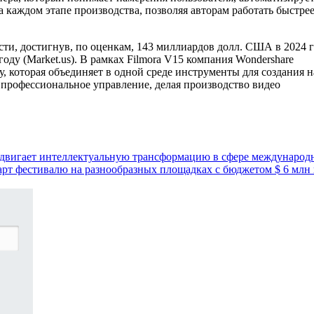
 каждом этапе производства, позволяя авторам работать быстрее
сти, достигнув, по оценкам, 143 миллиардов долл. США в 2024 
 году (Market.us). В рамках Filmora V15 компания Wondershare
, которая объединяет в одной среде инструменты для создания н
 профессиональное управление, делая производство видео
продвигает интеллектуальную трансформацию в сфере междунаро
арт фестивалю на разнообразных площадках с бюджетом $ 6 млн в