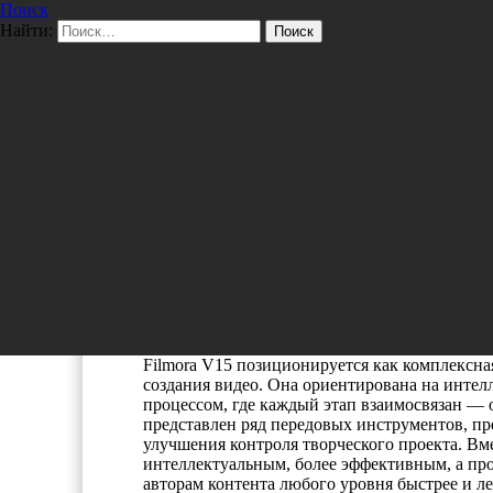
Поиск
Перейти к содержимому
Найти:
Pro/Hi-Tech
ТЕХНОЛОГИИ
Wondershare выпускает Film
представление о создании ви
интегрированному рабочему
11/19/2025
nat
Компания Wondershare, мировой лидер в обла
производительности, объявила о запуске Won
создания видео с поддержкой ИИ. Под слоган
версия глубоко интегрирует искусственный и
процесс создания и доработки контента автор
видеопроизводства.
Filmora V15 позиционируется как комплексн
создания видео. Она ориентирована на интел
процессом, где каждый этап взаимосвязан — 
представлен ряд передовых инструментов, п
улучшения контроля творческого проекта. Вм
интеллектуальным, более эффективным, а пр
авторам контента любого уровня быстрее и ле