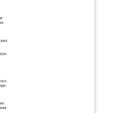
ле
ых
ских
нную
ного
при
кие
ания
т