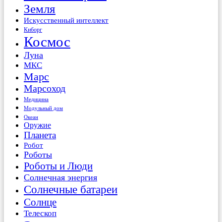
Земля
Искусственный интеллект
Киборг
Космос
Луна
МКС
Марс
Марсоход
Медицина
Модульный дом
Океан
Оружие
Планета
Робот
Роботы
Роботы и Люди
Солнечная энергия
Солнечные батареи
Солнце
Телескоп