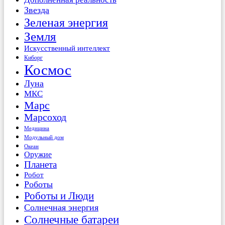
Звезда
Зеленая энергия
Земля
Искусственный интеллект
Киборг
Космос
Луна
МКС
Марс
Марсоход
Медицина
Модульный дом
Океан
Оружие
Планета
Робот
Роботы
Роботы и Люди
Солнечная энергия
Солнечные батареи