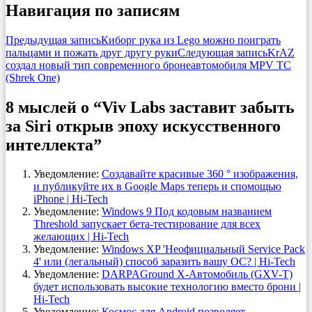
Навигация по записям
Предыдущая запись
Киборг рука из Lego можно поиграть
пальцами и пожать друг другу руки
Следующая запись
KrAZ
создал новый тип современного бронеавтомобиля MPV TC
(Shrek One)
8 мыслей о “Viv Labs заставит забыть
за Siri открыв эпоху искусственного
интеллекта”
Уведомление:
Создавайте красивые 360 ° изображения,
и публикуйте их в Google Maps теперь и спомощью
iPhone | Hi-Tech
Уведомление:
Windows 9 Под кодовым названием
Threshold запускает бета-тестирование для всех
желающих | Hi-Tech
Уведомление:
Windows XP 'Неофициальный Service Pack
4' или (легальный) способ заразить вашу OC? | Hi-Tech
Уведомление:
DARPAGround X-Автомобиль (GXV-T)
будет использовать высокие технологию вместо брони |
Hi-Tech
Уведомление:
Космос для Android позволяет