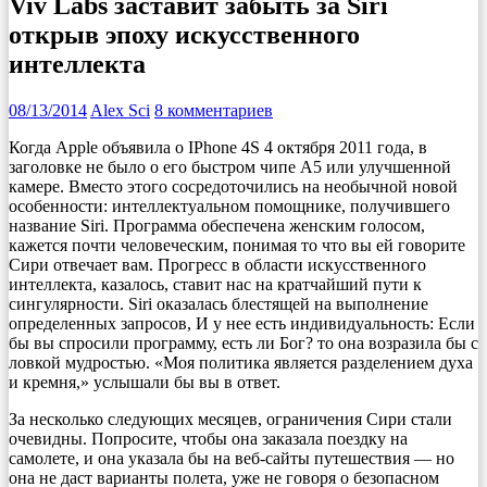
Viv Labs заставит забыть за Siri
открыв эпоху искусственного
интеллекта
08/13/2014
Alex Sci
8 комментариев
Когда Apple объявила о IPhone 4S 4 октября 2011 года, в
заголовке не было о его быстром чипе A5 или улучшенной
камере. Вместо этого сосредоточились на необычной новой
особенности: интеллектуальном помощнике, получившего
название Siri. Программа обеспечена женским голосом,
кажется почти человеческим, понимая то что вы ей говорите
Сири отвечает вам. Прогресс в области искусственного
интеллекта, казалось, ставит нас на кратчайший пути к
сингулярности. Siri оказалась блестящей на выполнение
определенных запросов, И у нее есть индивидуальность: Если
бы вы спросили программу, есть ли Бог? то она возразила бы с
ловкой мудростью. «Моя политика является разделением духа
и кремня,» услышали бы вы в ответ.
За несколько следующих месяцев, ограничения Сири стали
очевидны. Попросите, чтобы она заказала поездку на
самолете, и она указала бы на веб-сайты путешествия — но
она не даст варианты полета, уже не говоря о безопасном