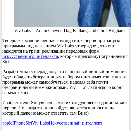
Viv Labs—Adam Cheyer, Dag Kittlaus, and Chris Brigham
Теперь же, малочисленная команда инженеров при запуске
программы под названием Viv Labs утверждает, что они
находятся на грани реализации передовых форм
искусственного интеллекта
, которые превзойдут ограничения
Siri.
Разработчики утверждают, что ваш новый личный помощник
будет обладать безграничным набором инструментов, так как
программа может самообучаться, наделяя себя почти
безграничными возможностями. Viv — от латинского корня
означает жить.
Изобретатели Siri уверены, что их следующее создание затмит
первое. Но когда это произойдет, является вопросом, на
который даже не может ответить сам Вив:)
apple
IPhone
Siri
Viv Labs
Искусственный интеллект