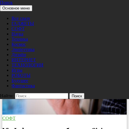
Поиск
Перейти к содержимому
Основное меню
Pro/Hi-Tech
Все сразу
ГАДЖЕТЫ
СОФТ
Наука
Техника
Космос
Энергетика
Дизайн
ИНТЕРНЕТ
ТЕХНОЛОГИИ
Игры
РОБОТЫ
Будущее
Фантастика
Найти:
СОФТ