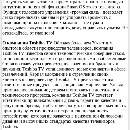
Получить удовольствие от просмотра так просто с помощью
интуитивно понятной функции Smart OS этого телевизора.
Функция голосового управления «громкая связь» позволяет
легко переключать каналы и регулировать громкость с
помощью простых голосовых команд — не нужно
откладывать закуски или спорить, кому управлять пультом. Не
отвлекайтесь от главного!
О компании Toshiba TV
Обладая более чем 70-летним
опытом в области производства телевизоров, компания
Toshiba TV известна своим технологическим совершенством,
инновационными идеями и революционными изобретениями.
Ставя во главу угла превосходное качество изображения и
звучания, Toshiba TV устанавливает новые стандарты в сфере
развлечений. Черпая вдоховение в стремлении своих
клиентов к совершенству, Toshiba TV предоставляет им
ответственные продукты, делающие наш мир лучше. Уделяя
пристальное внимание деталям и опираясь на достижения
технического прогресса, компания Toshiba TV сочетает
эстетически привлекательный дизайн, гарантию качества и
репутацию бренда, чтобы подчеркнуть свою приверженность
принципу аутентичности и искреннюю преданность
потребителю, которая выражается в неизменной философии
дизайна и высочайших стандартах качества телевизоров
Toshiba.