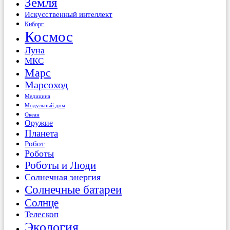
Земля
Искусственный интеллект
Киборг
Космос
Луна
МКС
Марс
Марсоход
Медицина
Модульный дом
Океан
Оружие
Планета
Робот
Роботы
Роботы и Люди
Солнечная энергия
Солнечные батареи
Солнце
Телескоп
Экология