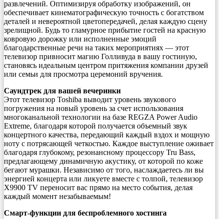
развлечений. Оптимизируя обработку изображений, он
обеспечивает кинематографическую точность с богатством
деталей и невероятной цветопередачей, делая каждую сцену
зрелищной. Будь то гламурное прибытие гостей на красную
ковровую дорожку или исполненные эмоций
благодарственные речи на таких мероприятиях — этот
телевизор привносит магию Голливуда в вашу гостиную,
становясь идеальным центром притяжения компании друзей
или семьи для просмотра церемоний вручения.
Саундтрек для вашей вечеринки
Этот телевизор Toshiba выводит уровень звукового
погружения на новый уровень за счет использования
многоканальной технологии на базе REGZA Power Audio
Extreme, благодаря которой получается объемный звук
концертного качества, передающий каждый вздох и мощную
ноту с потрясающей четкостью. Каждое выступление оживает
благодаря глубокому, резонансному процессору Tru Bass,
предлагающему динамичную акустику, от которой по коже
бегают мурашки. Независимо от того, наслаждаетесь ли вы
энергией концерта или ликуете вместе с толпой, телевизор
X9900 TV переносит вас прямо на место события, делая
каждый момент незабываемым!
Смарт-функции для беспроблемного хостинга