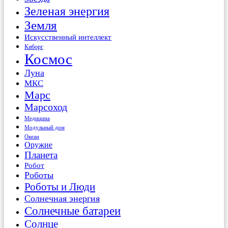
Зеленая энергия
Земля
Искусственный интеллект
Киборг
Космос
Луна
МКС
Марс
Марсоход
Медицина
Модульный дом
Океан
Оружие
Планета
Робот
Роботы
Роботы и Люди
Солнечная энергия
Солнечные батареи
Солнце