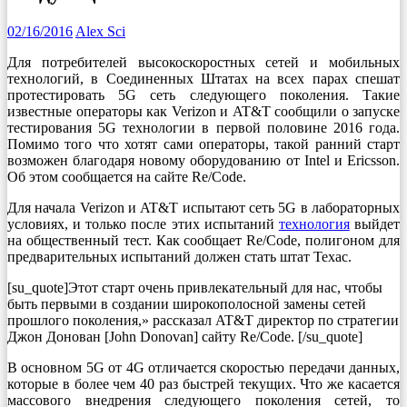
02/16/2016
Alex Sci
Для потребителей высокоскоростных сетей и мобильных
технологий, в Соединенных Штатах на всех парах спешат
протестировать 5G сеть следующего поколения. Такие
известные операторы как Verizon и AT&T сообщили о запуске
тестирования 5G технологии в первой половине 2016 года.
Помимо того что хотят сами операторы, такой ранний старт
возможен благодаря новому оборудованию от Intel и Ericsson.
Об этом сообщается на сайте Re/Code.
Для начала Verizon и AT&T испытают сеть 5G в лабораторных
условиях, и только после этих испытаний
технология
выйдет
на общественный тест. Как сообщает Re/Code, полигоном для
предварительных испытаний должен стать штат Техас.
[su_quote]Этот старт очень привлекательный для нас, чтобы
быть первыми в создании широкополосной замены сетей
прошлого поколения,» рассказал AT&T директор по стратегии
Джон Донован [John Donovan] сайту Re/Code. [/su_quote]
В основном 5G от 4G отличается скоростью передачи данных,
которые в более чем 40 раз быстрей текущих. Что же касается
массового внедрения следующего поколения сетей, то