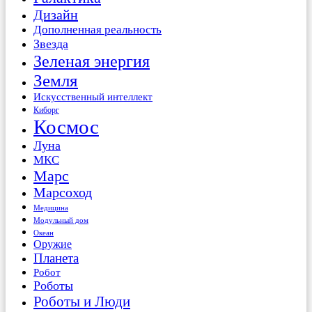
Дизайн
Дополненная реальность
Звезда
Зеленая энергия
Земля
Искусственный интеллект
Киборг
Космос
Луна
МКС
Марс
Марсоход
Медицина
Модульный дом
Океан
Оружие
Планета
Робот
Роботы
Роботы и Люди