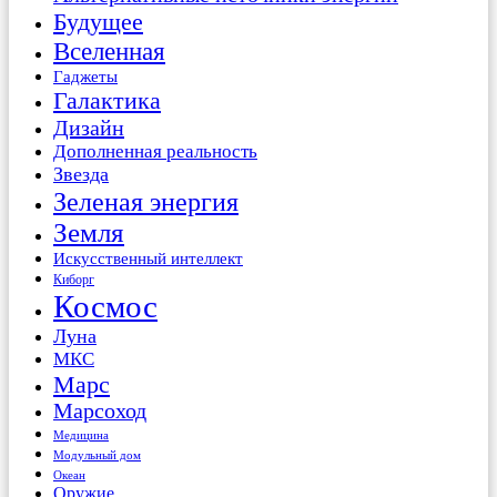
Будущее
Вселенная
Гаджеты
Галактика
Дизайн
Дополненная реальность
Звезда
Зеленая энергия
Земля
Искусственный интеллект
Киборг
Космос
Луна
МКС
Марс
Марсоход
Медицина
Модульный дом
Океан
Оружие