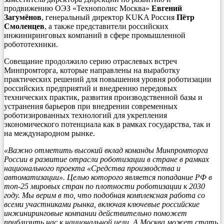
продвижению ОЭЗ «Технополис Москва»
Евгений
Загумёнов
, генеральный директор KUKA Россия
Пётр
Смоленцев
, а также представители российских
инжиниринговых компаний в сфере промышленной
робототехники.
Совещание продолжило серию отраслевых встреч
Минпромторга, которые направлены на выработку
практических решений для повышения уровня роботизации
российских предприятий и внедрению передовых
технических практик, развития производственной базы и
устранения барьеров при внедрении современных
роботизированных технологий для укрепления
экономического потенциала как в рамках государства, так и
на международном рынке.
«Важно отметить высокий вклад команды Минпромторга
России в развитие отрасли роботизации в стране в рамках
национального проекта «Средства производства и
автоматизации». Целью которого является попадание РФ в
топ-25 мировых стран по плотности роботизации к 2030
году. Мы верим в то, что подобная комплексная работа со
всеми участниками рынка, включая ключевые российские
инжиниринговые компании действительно поможет
приблизить нас к национальной цели. А Москва может стать