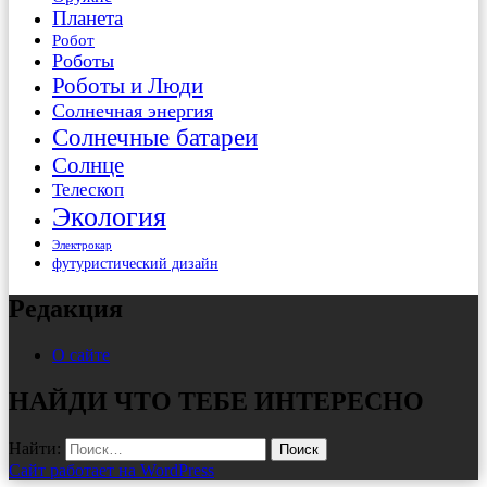
Планета
Робот
Роботы
Роботы и Люди
Солнечная энергия
Солнечные батареи
Солнце
Телескоп
Экология
Электрокар
футуристический дизайн
Редакция
О сайте
НАЙДИ ЧТО ТЕБЕ ИНТЕРЕСНО
Найти:
Сайт работает на WordPress