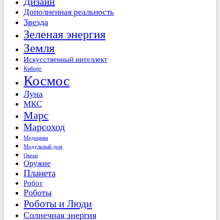
Дизайн
Дополненная реальность
Звезда
Зеленая энергия
Земля
Искусственный интеллект
Киборг
Космос
Луна
МКС
Марс
Марсоход
Медицина
Модульный дом
Океан
Оружие
Планета
Робот
Роботы
Роботы и Люди
Солнечная энергия