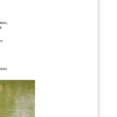
жно,
я
ет
ских