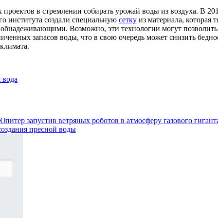
 проектов в стремлении собирать урожай воды из воздуха. В 20
ого института создали специальную
сетку
из материала, которая т
ли обнадеживающими. Возможно, эти технологии могут позволить
иченных запасов воды, что в свою очередь может снизить бедно
 климата.
 вода
питер запустив ветряных роботов в атмосферу газового гигант
создания пресной воды