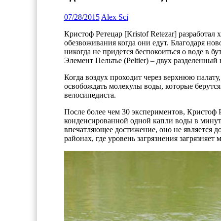
07/28/2015
Alex Sci
Кристоф Ретецар [Kristof Retezar] разработа
обезвоживания когда они едут. Благодаря ново
никогда не придется беспокоиться о воде в б
Элемент Пельтье (Peltier) – двух разделенный
Когда воздух проходит через верхнюю палату,
освобождать молекулы воды, которые берутс
велосипедиста.
После более чем 30 экспериментов, Кристоф Р
конденсированной одной капли воды в минуту.
впечатляющее достижение, оно не является д
районах, где уровень загрязнения загрязняет 