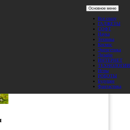
Основное меню
Все сразу
ГАДЖЕТЫ
СОФТ
Наука
Техника
Космос
Энергетика
Дизайн
ИНТЕРНЕТ
ТЕХНОЛОГИИ
Игры
РОБОТЫ
Будущее
Фантастика
ы