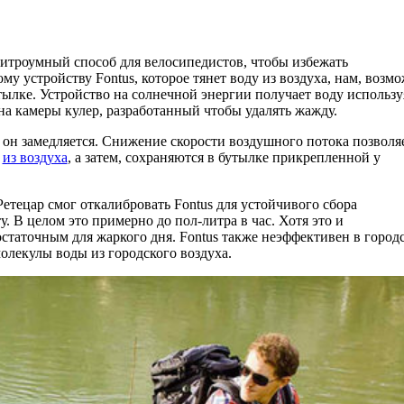
л хитроумный способ для велосипедистов, чтобы избежать
му устройству Fontus, которое тянет воду из воздуха, нам, возмо
утылке. Устройство на солнечной энергии получает воду использу
 на камеры кулер, разработанный чтобы удалять жажду.
 он замедляется. Снижение скорости воздушного потока позволя
я
из воздуха
, а затем, сохраняются в бутылке прикрепленной у
етецар смог откалибровать Fontus для устойчивого сбора
 В целом это примерно до пол-литра в час. Хотя это и
остаточным для жаркого дня. Fontus также неэффективен в город
молекулы воды из городского воздуха.