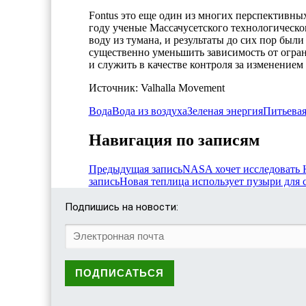
Fontus это еще один из многих перспективных
году ученые Массачусетского технологическ
воду из тумана, и результаты до сих пор бы
существенно уменьшить зависимость от огран
и служить в качестве контроля за изменением
Источник: Valhalla Movement
Вода
Вода из воздуха
Зеленая энергия
Питьевая
Навигация по записям
Предыдущая запись
NASA хочет исследовать Ю
запись
Новая теплица использует пузыри для 
Подпишись на новости: