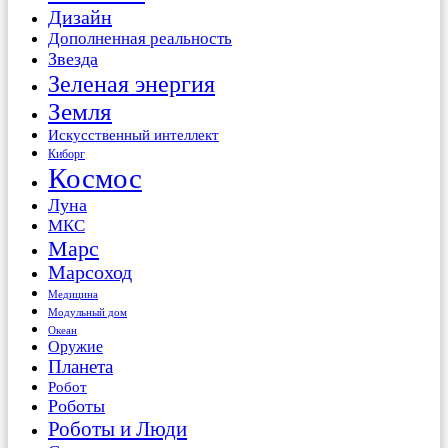
Дизайн
Дополненная реальность
Звезда
Зеленая энергия
Земля
Искусственный интеллект
Киборг
Космос
Луна
МКС
Марс
Марсоход
Медицина
Модульный дом
Океан
Оружие
Планета
Робот
Роботы
Роботы и Люди