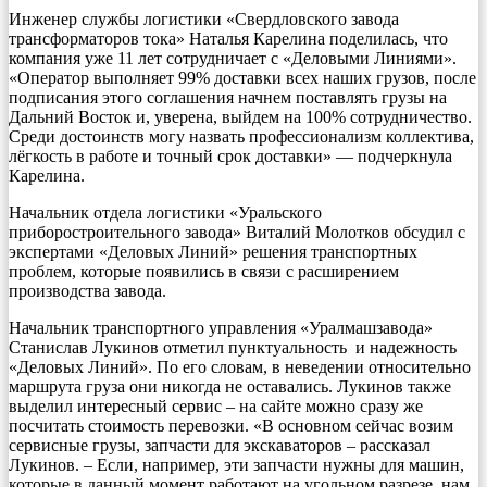
Инженер службы логистики «Свердловского завода
трансформаторов тока» Наталья Карелина поделилась, что
компания уже 11 лет сотрудничает с «Деловыми Линиями».
«Оператор выполняет 99% доставки всех наших грузов, после
подписания этого соглашения начнем поставлять грузы на
Дальний Восток и, уверена, выйдем на 100% сотрудничество.
Среди достоинств могу назвать профессионализм коллектива,
лёгкость в работе и точный срок доставки» — подчеркнула
Карелина.
Начальник отдела логистики «Уральского
приборостроительного завода» Виталий Молотков обсудил с
экспертами «Деловых Линий» решения транспортных
проблем, которые появились в связи с расширением
производства завода.
Начальник транспортного управления «Уралмашзавода»
Станислав Лукинов отметил пунктуальность и надежность
«Деловых Линий». По его словам, в неведении относительно
маршрута груза они никогда не оставались. Лукинов также
выделил интересный сервис – на сайте можно сразу же
посчитать стоимость перевозки. «В основном сейчас возим
сервисные грузы, запчасти для экскаваторов – рассказал
Лукинов. – Если, например, эти запчасти нужны для машин,
которые в данный момент работают на угольном разрезе, нам