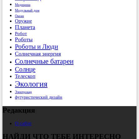
Медицина
Модульный дом
Океан
Оружие
Планета
Робот
Роботы
Роботы и Люди
Солнечная энергия
Солнечные батареи
Солнце
Телескоп
Экология
Электрокар
футуристический дизайн
Редакция
О сайте
НАЙДИ ЧТО ТЕБЕ ИНТЕРЕСНО