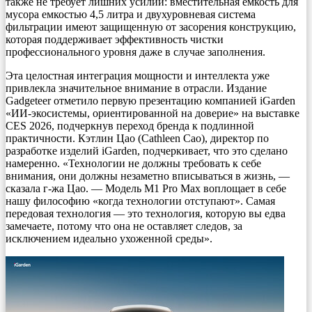
также не требует лишних усилий: вместительная емкость для
мусора емкостью 4,5 литра и двухуровневая система
фильтрации имеют защищенную от засорения конструкцию,
которая поддерживает эффективность чистки
профессионального уровня даже в случае заполнения.
Эта целостная интеграция мощности и интеллекта уже
привлекла значительное внимание в отрасли. Издание
Gadgeteer отметило первую презентацию компанией iGarden
«ИИ-экосистемы, ориентированной на доверие» на выставке
CES 2026, подчеркнув переход бренда к подлинной
практичности. Кэтлин Цао (Cathleen Cao), директор по
разработке изделий iGarden, подчеркивает, что это сделано
намеренно. «Технологии не должны требовать к себе
внимания, они должны незаметно вписываться в жизнь, —
сказала г-жа Цао. — Модель M1 Pro Max воплощает в себе
нашу философию «когда технологии отступают». Самая
передовая технология — это технология, которую вы едва
замечаете, потому что она не оставляет следов, за
исключением идеально ухоженной среды».