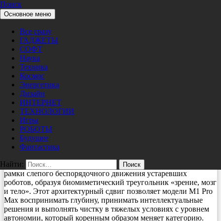
Поиск
Перейти к содержимому
Основное меню
Pro/Hi-Tech
ТЕХНОЛОГИИ
Все сразу
Удостоенная награды CES 2026
ГАДЖЕТЫ
Innovation Award модель iGarden M1
СОФТ
Наука
Pro Max стала первым в мире
Техника
бионическим очистителем бассейнов с
Космос
Энергетика
двойным зрением
Дизайн
ИНТЕРНЕТ
ТЕХНОЛОГИИ
02/08/2026
nat
Игры
Получив признание в виде награды CES 2026 Innovation
РОБОТЫ
Award, модель iGarden M1 Pro Max выпущена в продажу во
Будущее
всем мире, устанавливая новый технический стандарт в
Фантастика
качестве первого в мире бионического очистителя бассейнов с
Найти:
двойным зрением. Это флагманское устройство выходит за
рамки слепого беспорядочного движения устаревших
роботов, образуя биомиметический треугольник «зрение, мозг
и тело». Этот архитектурный сдвиг позволяет модели M1 Pro
Max воспринимать глубину, принимать интеллектуальные
решения и выполнять чистку в тяжелых условиях с уровнем
автономии, который коренным образом меняет категорию.