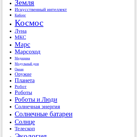
Земля
Искусственный интеллект
Киборг
Космос
Луна
МКС
Марс
Марсоход
Медицина
Модульный дом
Океан
Оружие
Планета
Робот
Роботы
Роботы и Люди
Солнечная энергия
Солнечные батареи
Солнце
Телескоп
Экология