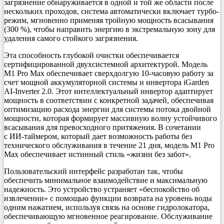
загрязнение обнаруживается в одной и той же области после
нескольких проходов, система автоматически включает турбо-
режим, мгновенно применяя тройную мощность всасывания
(300 %), чтобы направить энергию в экстремальную зону для
удаления самого стойкого загрязнения.
Эта способность глубокой очистки обеспечивается
сертифицированной двухсистемной архитектурой. Модель
M1 Pro Max обеспечивает сверхдолгую 10-часовую работу за
счет мощной аккумуляторной системы и инвертора iGarden
AI-Inverter 2.0. Этот интеллектуальный инвертор адаптирует
мощность в соответствии с конкретной задачей, обеспечивая
оптимизацию расхода энергии для системы потока двойной
мощности, которая формирует массивную волну устойчивого
всасывания для превосходного притяжения. В сочетании
с ИИ-таймером, который дает возможность работы без
технического обслуживания в течение 21 дня, модель M1 Pro
Max обеспечивает истинный стиль «жизни без забот».
Пользовательский интерфейс разработан так, чтобы
обеспечить минимальное взаимодействие и максимальную
надежность. Это устройство устраняет «беспокойство об
извлечении» с помощью функции возврата на уровень воды
одним нажатием, используя связь на основе гидролокатора,
обеспечивающую мгновенное реагирование. Обслуживание