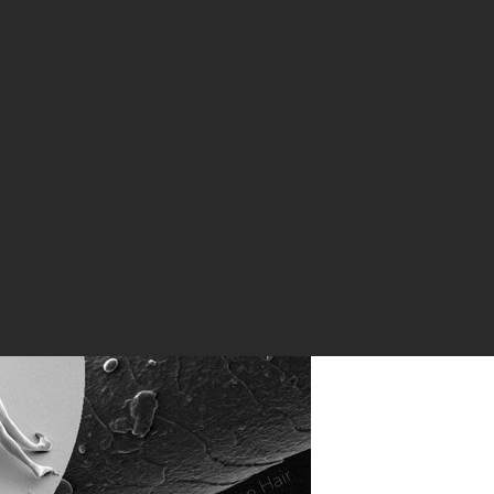
апечатанные скульптуры, видимые только под электронным