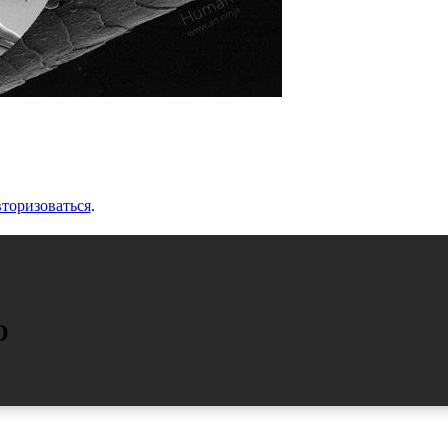
вторизоваться
.
О