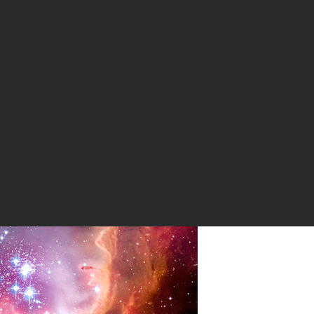
лака-(SMC)
лескопа Spitzer (Хаббла и Chandra)