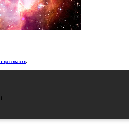
вторизоваться
.
О