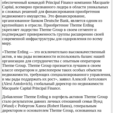
обеспеченный командой Principal Finance компании Macquarie
Capital, всемирно признанного лидера в области уникальных
и сложных решений для финансирования приобретения
недвижимого имущества. Это финансирование,
организованное банком Deutsche Bank, является одним из
крупнейших в отрасли. Приобретение Therme Erding
укрепляет лидерство Therme Group в своем сегменте и
подтверждает приверженность группы расширению своей
современной инфраструктуры для оздоровления по всему
миру.
«Therme Erding — это исключительно высококачественный
актив, и мы рады возможности использовать баланс нашей
организации для сотрудничества с опытным оператором
Therme Group. Therme Group признается лучшим в своем
классе оператором и девелопером таких особых объектов
недвижимости, требующих специализированного управления,
и мы рады поддержать их рост», заявил Алексей Антолович
(Alexi Antolovich), глобальный директор по недвижимости
Macquarie Capital Principal Finance.
Добавление Therme Erding в портфель активов Therme Group
стало результатом давних личных отношений семьи Вунд
(Wund) с Робертом Ханеа (Robert Hanea), генеральным
директором и основателем Therme Group, основанных на