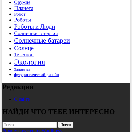
Оружие
Планета
Робот
Роботы
Роботы и Люди
Солнечная энергия
Солнечные батареи
Солнце
Телескоп
Экология
Электрокар
футуристический дизайн
Редакция
О сайте
НАЙДИ ЧТО ТЕБЕ ИНТЕРЕСНО
Найти:
Proudly powered by WordPress