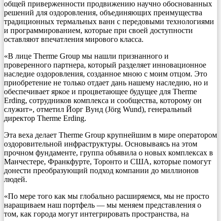
общей приверженности продвижению научно обоснованных
решений для оздоровления, объединяющих преимущества
традиционных термальных ванн с передовыми технологиями
и программированием, которые при своей доступности
оставляют впечатления мирового класса.
«В лице Therme Group мы нашли признанного и
проверенного партнера, который разделяет инновационное
наследие оздоровления, созданное мною с моим отцом. Это
приобретение не только отдает дань нашему наследию, но и
обеспечивает яркое и процветающее будущее для Therme
Erding, сотрудников комплекса и сообщества, которому он
служит», отметил Йорг Вунд (Jörg Wund), генеральный
директор Therme Erding.
Эта веха делает Therme Group крупнейшим в мире оператором
оздоровительной инфраструктуры. Основываясь на этом
прочном фундаменте, группа объявила о новых комплексах в
Манчестере, Франкфурте, Торонто и США, которые помогут
донести преобразующий подход компании до миллионов
людей.
«По мере того как мы глобально расширяемся, мы не просто
наращиваем наш портфель — мы меняем представления о
том, как города могут интегрировать пространства, на