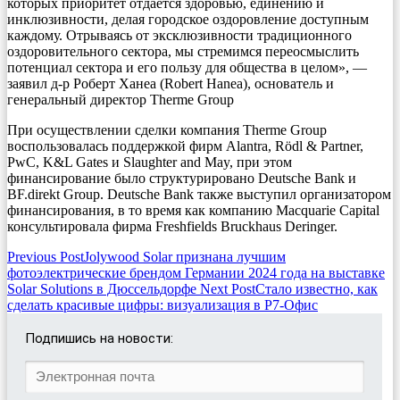
которых приоритет отдается здоровью, единению и
инклюзивности, делая городское оздоровление доступным
каждому. Отрываясь от эксклюзивности традиционного
оздоровительного сектора, мы стремимся переосмыслить
потенциал сектора и его пользу для общества в целом», —
заявил д-р Роберт Ханеа (Robert Hanea), основатель и
генеральный директор Therme Group
При осуществлении сделки компания Therme Group
воспользовалась поддержкой фирм Alantra, Rödl & Partner,
PwC, K&L Gates и Slaughter and May, при этом
финансирование было структурировано Deutsche Bank и
BF.direkt Group. Deutsche Bank также выступил организатором
финансирования, в то время как компанию Macquarie Capital
консультировала фирма Freshfields Bruckhaus Deringer.
Post
Previous Post
Jolywood Solar признана лучшим
фотоэлектрические брендом Германии 2024 года на выставке
navigation
Solar Solutions в Дюссельдорфе
Next Post
Стало известно, как
сделать красивые цифры: визуализация в Р7-Офис
Подпишись на новости: