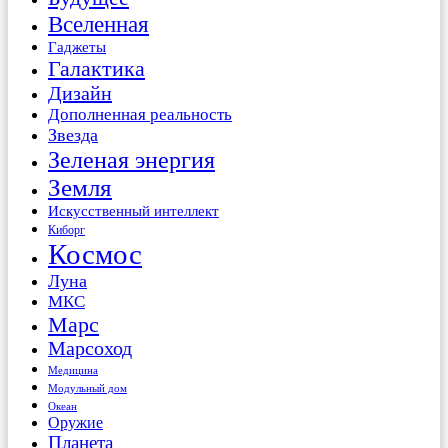
Вселенная
Гаджеты
Галактика
Дизайн
Дополненная реальность
Звезда
Зеленая энергия
Земля
Искусственный интеллект
Киборг
Космос
Луна
МКС
Марс
Марсоход
Медицина
Модульный дом
Океан
Оружие
Планета