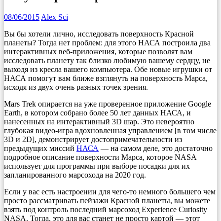
08/06/2015
Alex Sci
Вы бы хотели лично, исследовать поверхность Красной
планеты? Тогда нет проблем: для этого НАСА построила два
интерактивных веб-приложения, которые позволят вам
исследовать планету так близко любимую вашему сердцу, не
выходя из кресла вашего компьютера. Обе новые игрушки от
НАСА помогут вам ближе взглянуть на поверхность Марса,
исходя из двух очень разных точек зрения.
Mars Trek опирается на уже проверенное приложение Google
Earth, в котором собрано более 50 лет данных НАСА, и
нанесенных на интерактивный 3D шар. Это невероятно
глубокая видео-игра вдохновленная управлением [в том числе
3D и 2D], демонстрирует достопримечательности из
предыдущих миссий
НАСА
— на самом деле, это достаточно
подробное описание поверхности Марса, которое NASA
использует для программы при выборе посадки для их
запланированного марсохода на 2020 год.
Если у вас есть настроении для чего-то немного большего чем
просто рассматривать пейзажи Красной планеты, вы можете
взять под контроль последний марсоход Experience Curiosity
NASA. Тогда, это для вас станет не просто картой — этот