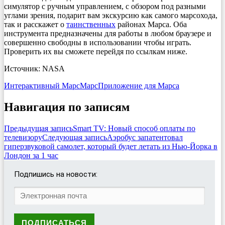
симулятор с ручным управлением, с обзором под разными
углами зрения, подарит вам экскурсию как самого марсохода,
так и расскажет о
таинственных
районах Марса. Оба
инструмента предназначены для работы в любом браузере и
совершенно свободны в использовании чтобы играть.
Проверить их вы сможете перейдя по ссылкам ниже.
Источник: NASA
Интерактивный Марс
Марс
Приложение для Марса
Навигация по записям
Предыдущая запись
Smart TV: Новый способ оплаты по
телевизору
Следующая запись
Аэробус запатентовал
гиперзвуковой самолет, который будет летать из Нью-Йорка в
Лондон за 1 час
Подпишись на новости: