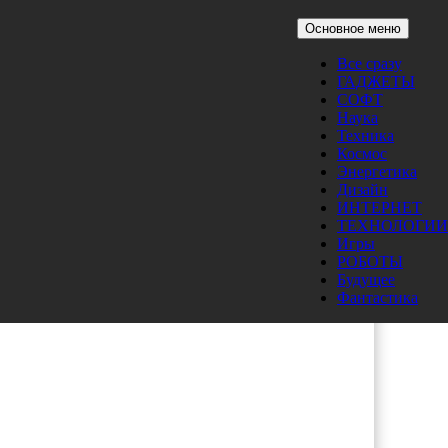
Основное меню
Все сразу
ГАДЖЕТЫ
p
СОФТ
Наука
Техника
Космос
Энергетика
Дизайн
ИНТЕРНЕТ
B.
ТЕХНОЛОГИИ
стив
Игры
РОБОТЫ
а по
Будущее
Фантастика