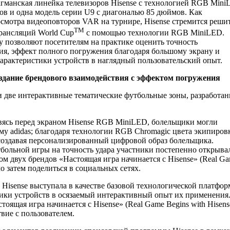
гманская линейка телевизоров Hisense с технологией RGB Mini
в и одна модель серии U9 с диагональю 85 дюймов. Как
смотра видеоповторов VAR на турнире, Hisense стремится реши
TM
рансляций World Cup
с помощью технологии RGB MiniLED.
 позволяют посетителям на практике оценить точность
ия, эффект полного погружения благодаря большому экрану и
характеристики устройств в наглядный пользовательский опыт.
создание брендового взаимодействия с эффектом погружения
две интерактивные тематические футбольные зоны, разработа
новясь перед экраном Hisense RGB MiniLED, болельщики могли
у аdidas; благодаря технологии RGB Chromagic цвета экипиров
создавая персонализированный цифровой образ болельщика.
утбольной игры на точность удара участники постепенно открыва
м двух брендов «Настоящая игра начинается с Hisense» (Real G
ло затем поделиться в социальных сетях.
Hisense выступала в качестве базовой технологической платфор
ки устройств в осязаемый интерактивный опыт их применения
оящая игра начинается с Hisense» (Real Game Begins with Hisens
вие с пользователем.