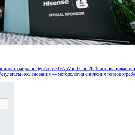
емпионата мира по футболу FIFA World Cup 2026 инновациями в 
Результаты исследования — методология снижения теплопотребл