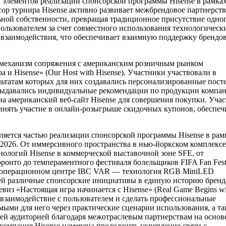
 элементов реализации спонсорской программы Hisense в рамка
ор турнира Hisense активно развивает межбрендовое партнерств
ьной собственности, превращая традиционное присутствие одно
пользователем за счет совместного использования технологическ
 взаимодействия, что обеспечивает взаимную поддержку брендов
 механизм сопряжения с американским розничным рынком
и Hisense» (Our Host with Hisense). Участники участвовали в
льтатам которых для них создавались персонализированные пост
выдавались индивидуальные рекомендации по продукции компан
а американский веб-сайт Hisense для совершения покупки. Учас
инять участие в онлайн-розыгрыше скидочных купонов, обеспеч
яется частью реализации спонсорской программы Hisense в рам
 2026. От иммерсивного пространства в нью-йоркском комплексе
нологий Hisense в коммерческой выставочной зоне SFE, от
ронто до темпераментного фестиваля болельщиков FIFA Fan Fest
 в операционном центре IBC VAR — технология RGB MiniLED
й различные спонсорские инициативы в единую историю бренд
евиз «Настоящая игра начинается с Hisense» (Real Game Begins wi
 взаимодействие с пользователем и сделать профессиональные
ыми для него через практические сценарии использования, а та
оей аудиторией благодаря межотраслевым партнерствам на основ
компания Hisense намерена продолжить укрепление связи с