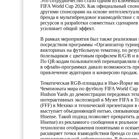
Это сотрудничество стало одним из ключевых
FIFA World Cup 2026. Как официальный спонс
другими спонсорами на основе интеллектуал
бренда в мультибрендовое взаимодействие с 
ресурсов и разработки совместных сценариев
усиливает общий эффект.
В рамках мероприятия был также реализован
посредством программы «Организатор турнира 
викторинах на футбольную тематику, по резу
болельщиков с цветовым профилем R/G/B и 
По QR-кодам пользователей перенаправляли н
в офлайн-программах давало возможность пр
привлечение аудитории и конверсию продаж.
Тематическая RGB-площадка в Нью-Йорке явл
Чемпионата мира по футболу FIFA World Cup
Hudson Yards до демонстрации передовых тех
интерактивных экспозиций в Музее FIFA в То
(FFF) в Мехико и технической презентации
выступает объединяющей нитью, связывающе
Hisense. Такой подход позволяет превратить д
Hisense) из рекламного сообщения в реальное
технологии отображения понятными и осязаем
расширяет точки взамодействия бренда со св
интеллектуальной собственности. В будущем 