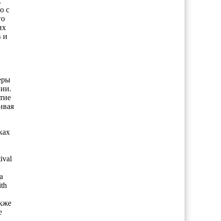
х
о с
го
их
 и
еры
ии.
тие
ивая
ках
ival
а
th
кже
е