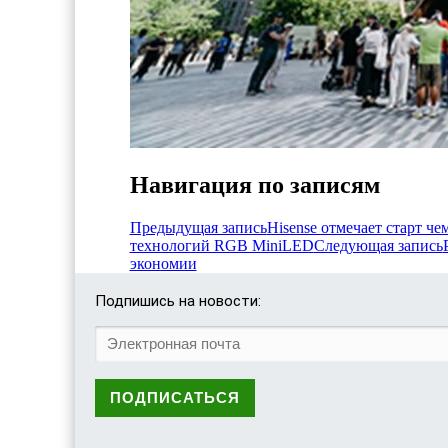
Навигация по записям
Предыдущая запись
Hisense отмечает старт ч
технологий RGB MiniLED
Следующая запись
экономии
Подпишись на новости: