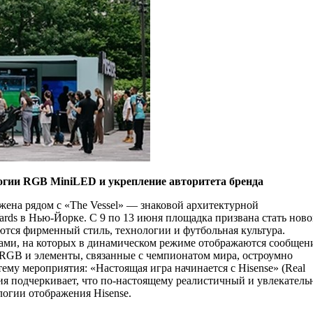
огии RGB MiniLED и укрепление авторитета бренда
ена рядом с «The Vessel» — знаковой архитектурной
rds в Нью-Йорке. С 9 по 13 июня площадка призвана стать ново
ются фирменный стиль, технологии и футбольная культура.
ами, на которых в динамическом режиме отображаются сообщен
 RGB и элементы, связанные с чемпионатом мира, остроумно
му мероприятия: «Настоящая игра начинается с Hisense» (Real
ния подчеркивает, что по-настоящему реалистичный и увлекател
логии отображения Hisense.