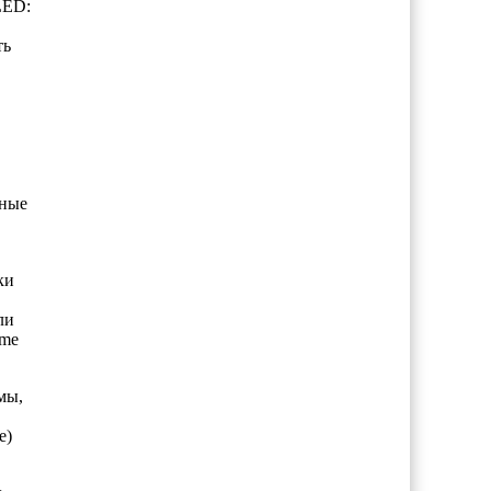
LED:
ть
нные
ки
ли
ame
мы,
.
e)