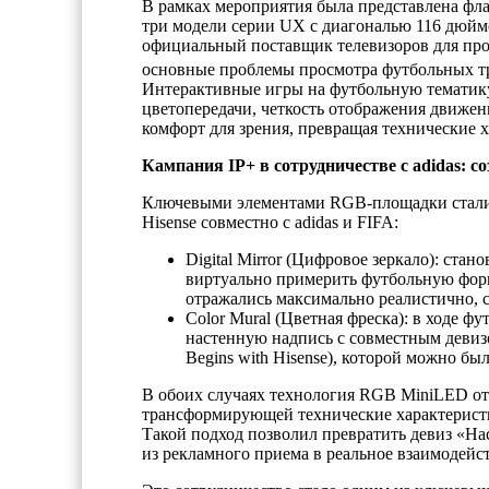
В рамках мероприятия была представлена фла
три модели серии UX с диагональю 116 дюймо
официальный поставщик телевизоров для про
основные проблемы просмотра футбольных т
Интерактивные игры на футбольную тематику
цветопередачи, четкость отображения движен
комфорт для зрения, превращая технические 
Кампания IP+ в сотрудничестве с adidas: 
Ключевыми элементами RGB-площадки стали 
Hisense совместно с adidas и FIFA:
Digital Mirror (Цифровое зеркало): ста
виртуально примерить футбольную форм
отражались максимально реалистично, 
Color Mural (Цветная фреска): в ходе ф
настенную надпись с совместным девизо
Begins with Hisense), которой можно бы
В обоих случаях технология RGB MiniLED от 
трансформирующей технические характеристи
Такой подход позволил превратить девиз «Наст
из рекламного приема в реальное взаимодейст