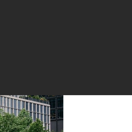
 Hisense представляет новую
ионата мира по футболу FIFA World Cu
пионата мира по футболу FIFA World Cup 2026, 9 июня открыла
тическую интерактивную площадку, посвященную технологии RG
 FIFA и партнерский проект бренда с компанией adidas, совме
 футбольной культурой и создавая эффект полного погружения.
зволяет всем желающим окунуться в атмосферу чемпионата мир