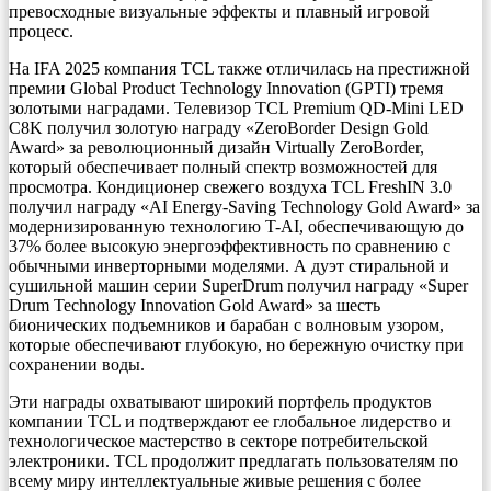
превосходные визуальные эффекты и плавный игровой
процесс.
На IFA 2025 компания TCL также отличилась на престижной
премии Global Product Technology Innovation (GPTI) тремя
золотыми наградами. Телевизор TCL Premium QD-Mini LED
C8K получил золотую награду «ZeroBorder Design Gold
Award» за революционный дизайн Virtually ZeroBorder,
который обеспечивает полный спектр возможностей для
просмотра. Кондиционер свежего воздуха TCL FreshIN 3.0
получил награду «AI Energy-Saving Technology Gold Award» за
модернизированную технологию T-AI, обеспечивающую до
37% более высокую энергоэффективность по сравнению с
обычными инверторными моделями. А дуэт стиральной и
сушильной машин серии SuperDrum получил награду «Super
Drum Technology Innovation Gold Award» за шесть
бионических подъемников и барабан с волновым узором,
которые обеспечивают глубокую, но бережную очистку при
сохранении воды.
Эти награды охватывают широкий портфель продуктов
компании TCL и подтверждают ее глобальное лидерство и
технологическое мастерство в секторе потребительской
электроники. TCL продолжит предлагать пользователям по
всему миру интеллектуальные живые решения с более