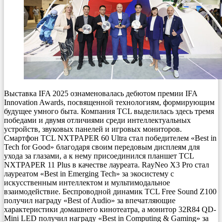
Выставка IFA 2025 ознаменовалась дебютом премии IFA
Innovation Awards, посвященной технологиям, формирующим
будущее умного быта. Компания TCL выделилась здесь тремя
победами и двумя отличиями среди интеллектуальных
устройств, звуковых панелей и игровых мониторов.
Смартфон TCL NXTPAPER 60 Ultra стал победителем «Best in
Tech for Good» благодаря своим передовым дисплеям для
ухода за глазами, а к нему присоединился планшет TCL
NXTPAPER 11 Plus в качестве лауреата. RayNeo X3 Pro стал
лауреатом «Best in Emerging Tech» за экосистему с
искусственным интеллектом и мультимодальное
взаимодействие. Беспроводной динамик TCL Free Sound Z100
получил награду «Best of Audio» за впечатляющие
характеристики домашнего кинотеатра, а монитор 32R84 QD-
Mini LED получил награду «Best in Computing & Gaming» за