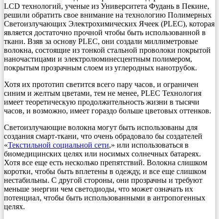
LCD технологий, ученые из Университета Фудань в Пекине,
решили обратить свое внимание на технологию Полимерных
Светоизлучающих Электрохимических Ячеек (PLEC), которая
является достаточно прочной чтобы быть использованной в
ткани. Взяв за основу PLEC, они создали миллиметровые
волокна, состоящие из тонкой стальной проволоки покрытой
наночастицами и электролюминесцентным полимером,
покрытым прозрачным слоем из углеродных нанотрубок.
Хотя их прототип светится всего пару часов, и ограничен
синим и желтым цветами, тем не менее, PLEC Технология
имеет теоретическую продолжительность жизни в тысячи
часов, и возможно, имеет гораздо больше цветовых оттенков.
Светоизлучающие волокна могут быть использованы для
создания смарт-ткани, что очень обрадовало бы создателей
«
Текстильной социальной сети
,» или использоваться в
биомедицинских целях или носимых солнечных батареях.
Хотя все еще есть несколько препятствий. Волокна слишком
коротки, чтобы быть вплетены в одежду, и все еще слишком
нестабильны. С другой стороны, они прозрачны и требуют
меньше энергии чем светодиоды, что может означать их
потенциал, чтобы быть использованными в антропогенных
целях.