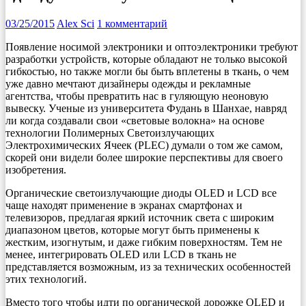
03/25/2015
Alex Sci
1 комментарий
Появление носимой электроники и оптоэлектроники требуют
разработки устройств, которые обладают не только высокой
гибкостью, но также могли бы быть вплетены в ткань, о чем
уже давно мечтают дизайнеры одежды и рекламные
агентства, чтобы превратить нас в гуляющую неоновую
вывеску. Ученые из университета Фудань в Шанхае, навряд
ли когда создавали свои «световые волокна» на основе
технологии Полимерных Светоизлучающих
Электрохимических Ячеек (PLEC) думали о том же самом,
скорей они видели более широкие перспективы для своего
изобретения.
Органические светоизлучающие диоды OLED и LCD все
чаще находят применение в экранах смартфонах и
телевизоров, предлагая яркий источник света с широким
диапазоном цветов, которые могут быть применены к
жестким, изогнутым, и даже гибким поверхностям. Тем не
менее, интегрировать OLED или LCD в ткань не
представляется возможным, из за технических особенностей
этих технологий.
Вместо того чтобы идти по органической дорожке OLED и