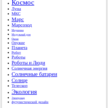
Космос
Луна
МКС
Марс
Марсоход
Медицина
Модульный дом
Океан
Оружие
Планета
Робот
Роботы
Роботы и Люди
Солнечная энергия
Солнечные батареи
Солнце
Телескоп
Экология
Электрокар
футуристический дизайн