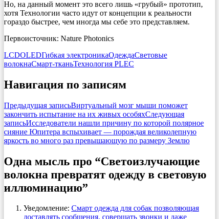
Но, на данный момент это всего лишь «грубый» прототип,
хотя Технологии часто идут от концепции к реальности
гораздо быстрее, чем иногда мы себе это представляем.
Первоисточник: Nature Photonics
LCD
OLED
Гибкая электроника
Одежда
Световые
волокна
Смарт-ткань
Технология PLEC
Навигация по записям
Предыдущая запись
Виртуальный мозг мыши поможет
закончить испытание на их живых особях
Следующая
запись
Исследователи нашли причину по которой полярное
сияние Юпитера вспыхивает — порождая великолепную
яркость во много раз превышающую по размеру Землю
Одна мысль про “Светоизлучающие
волокна превратят одежду в световую
иллюминацию”
Уведомление:
Смарт одежда для собак позволяющая
доставлять сообщения, совершать звонки и даже