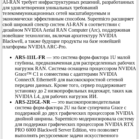
AI-RAN требует инфраструктурных решений, разработанных
для удовлетворения уникальных требований
телекоммуникационных сетей масштабируемым и
экономически эффективным способом. Supermicro расширяет
свой широкий спектр систем AI-RAN в соответствии с
дизайном NVIDIA Aerial RAN Computer (Arc), поддерживая
новейшие технологии, включая архитектуру NVIDIA
Blackwell, а также будущие продукты на базе новейшей
платформы NVIDIA ARC-Pro.
ARS-111L-FR
— это система форм-фактора 1U малой
глубины, предназначенная для распределенных рабочих
нагрузок RAN. Система оснащена процессором NVIDIA
Grace™ C1 и совместима с адаптерами NVIDIA
ConnectX Ethernet® для высокоскоростной сетевой
передачи данных. Кроме того, сервер поддерживает
установку до 2 низкопрофильных видеокарт, таких как
NVIDIA L4, для рабочих нагрузок ИИ.
ARS-221GL-NR
— это высокопроизводительная
система форм-фактора 2U на базе суперчипа Grace с
поддержкой до двух графических процессоров NVIDIA
двойной ширины. Supermicro модернизировала систему
для поддержки графических процессоров NVIDIA RTX
PRO 6000 Blackwell Server Edition, что позволяет
выполнять ресурсоемкие задачи искусственного