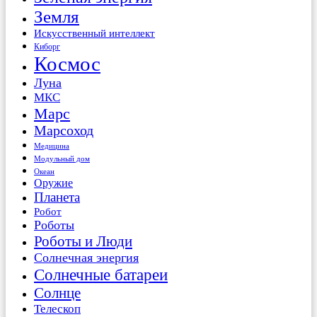
Земля
Искусственный интеллект
Киборг
Космос
Луна
МКС
Марс
Марсоход
Медицина
Модульный дом
Океан
Оружие
Планета
Робот
Роботы
Роботы и Люди
Солнечная энергия
Солнечные батареи
Солнце
Телескоп