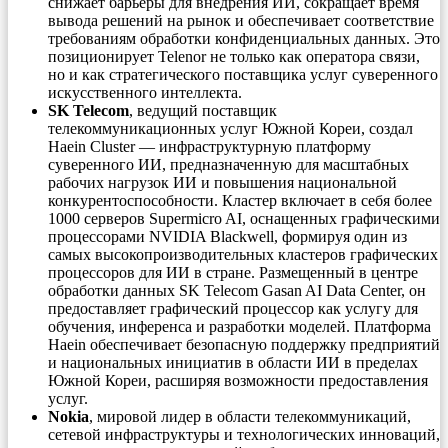
снижает барьеры для внедрения ИИ, сокращает время
вывода решений на рынок и обеспечивает соответствие
требованиям обработки конфиденциальных данных. Это
позиционирует Telenor не только как оператора связи,
но и как стратегического поставщика услуг суверенного
искусственного интеллекта.
SK Telecom
, ведущий поставщик
телекоммуникационных услуг Южной Кореи, создал
Haein Cluster — инфраструктурную платформу
суверенного ИИ, предназначенную для масштабных
рабочих нагрузок ИИ и повышения национальной
конкурентоспособности. Кластер включает в себя более
1000 серверов Supermicro AI, оснащенных графическими
процессорами NVIDIA Blackwell, формируя один из
самых высокопроизводительных кластеров графических
процессоров для ИИ в стране. Размещенный в центре
обработки данных SK Telecom Gasan AI Data Center, он
предоставляет графический процессор как услугу для
обучения, инференса и разработки моделей. Платформа
Haein обеспечивает безопасную поддержку предприятий
и национальных инициатив в области ИИ в пределах
Южной Кореи, расширяя возможности предоставления
услуг.
Nokia
, мировой лидер в области телекоммуникаций,
сетевой инфраструктуры и технологических инноваций,