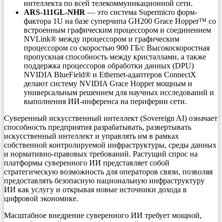
интеллекта по всей телекоммуникационной сети.
ARS-111GL-NHR
— это система Supermicro форм-
фактора 1U на базе суперчипа GH200 Grace Hopper™ со
встроенным графическим процессором и соединением
NVLink® между процессором и графическим
процессором со скоростью 900 ГБ/с Высокоскоростная
пропускная способность между кристаллами, а также
поддержка процессоров обработки данных (DPU)
NVIDIA BlueField® и Ethernet-адаптеров ConnectX
делают систему NVIDIA Grace Hopper мощным и
универсальным решением для научных исследований и
выполнения ИИ-инференса на периферии сети.
Суверенный искусственный интеллект (Sovereign AI) означает
способность предприятия разрабатывать, развертывать
искусственный интеллект и управлять им в рамках
собственной контролируемой инфраструктуры, среды данных
и нормативно-правовых требований. Растущий спрос на
платформы суверенного ИИ представляет собой
стратегическую возможность для операторов связи, позволяя
предоставлять безопасную национальную инфраструктуру
ИИ как услугу и открывая новые источники дохода в
цифровой экономике.
Масштабное внедрение суверенного ИИ требует мощной,