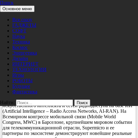
Поиск
Перейти к содержимому
Основное меню
Pro/Hi-Tech
ТЕХНОЛОГИИ
Все сразу
Supermicro расширяет поддержку
ГАДЖЕТЫ
решений для AI-RAN и суверенного
СОФТ
Наука
ИИ с целью создания эффективной и
Техника
масштабируемой инфраструктуры ИИ
Космос
Энергетика
Дизайн
03/02/2026
nat
ИНТЕРНЕТ
ТЕХНОЛОГИИ
Компания Supermicro, Inc., поставщик комплексных ИТ-
Игры
решений для искусственного интеллекта и машинного
РОБОТЫ
обучения (AI/ML), высокопроизводительных вычислений
Будущее
(HPC), облачных вычислений, систем хранения данных и
Фантастика
5G/Edge, объявляет о расширенной поддержке
инфраструктурных решений для платформ суверенного
Найти:
искусственного интеллекта и сетей радиодоступа на базе ИИ
(Artificial Intelligence – Radio Access Networks, AI-RAN). На
Всемирном конгрессе мобильной связи (Mobile World
Congress, MWC) в Барселоне, крупнейшем мировом событии
для телекоммуникационной отрасли, Supermicro и ее
партнеры по экосистеме демонстрируют новейшие реальные