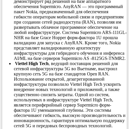
демонстрирует ряд решений на базе аппаратного
обеспечения Supermicro. AnyRAN — это программный
пакет Nokia, предназначенный для обеспечения
гибкости операторам мобильной связи и предприятиям
при создании сетей радиодоступа (RAN), позволяя им
развертывать облачное программное обеспечение на
любой инфраструктуре. Система Supermicro ARS-111GL-
NHR на базе Grace Hopper форм-фактора 1U прошла
валидацию для запуска с AnyRAN. Кроме того, Nokia
представляет валидированную архитектуру
инфраструктуры для гибридного обучения и инференса
AI/ML на базе серверов Supermicro AS -8125GS-TNMR2.
Viettel High Tech
, ведущий поставщик решений для
сетевой инфраструктуры 5G во Вьетнаме, выстроил
крупную сеть 5G на базе стандартов Open RAN.
Использование открытой, дезагрегированной
инфраструктуры позволило Viettel High Tech ускорить
внедрение новых технологий и приложений, а также
существенно снизить затраты. Одной из систем,
используемых в инфраструктуре Viettel High Tech,
является периферийный сервер Supermicro форм-
фактора 1U уменьшенной глубины. Эти системы
обеспечивают гибкость, высокую производительность и
инновационность, гарантируя оптимальную поддержку
сетей 5G и передовых беспроводных технологий.