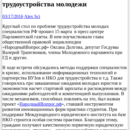
трудоустройства молодежи
03/17/2016
Alex Sci
Круглый стол по проблеме трудоустройства молодых
специалистов РФ прошел 15 марта в пресс-центре
Парламентской газеты.
В нем поучаствовали глава
общественной правовой энциклопедии
«НародныйВопрос.рф» Оксана Долгова, депутат Госдумы
Валерий Трапезников, члены Молодежного парламента при
ГД и другие.
В ходе встречи обсуждались методы поддержки специалистов
в кризис, использование информационных технологий и
партнерства ВУЗов и НКО для трудоустройства и т.д. Также
говорилось про завышенные ожидания молодых юристов и
экономистов насчет стартовой зарплаты и расхождения между
ожиданиями работодателей и компетенцией выпускников. В
числе механизмов, способных повлиять на это, был назван
проект «
НародныйВопрос.рф
», ставший инструментом
развития инновационных форм практики студентов. При
поддержке Международного юридического института на базе
НКО строится особая система практики. Благодаря этому,
граждане получают качественную первичную юридическую