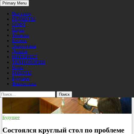
Search
Primary Menu
Skip
Pro/Hi-Tech
to
Все сразу
content
ГАДЖЕТЫ
СОФТ
Наука
Техника
Космос
Энергетика
Дизайн
ИНТЕРНЕТ
ТЕХНОЛОГИИ
Игры
РОБОТЫ
Будущее
Фантастика
Найти:
Будущее
Состоялся круглый стол по проблеме