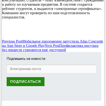
консультацию, студенты – опыт взаимодействия с гражданами
и работу по изучаемым предметам. В системе создается
рейтинг студентов, и выдаются «электронные сертификаты».
Компании могут проверить по ним подготовленность
специалистов.
Post
Previous Post
Мобильное приложение запустила Atlas Concorde
на App Store и Google Play
Next Post
Профилактика инсульта
navigation
без лекарств становится еще доступней
Подпишись на новости: