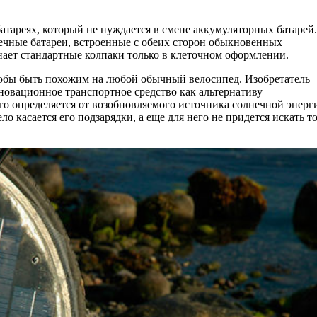
атареях, который не нуждается в смене аккумуляторных батарей.
лнечные батареи, встроенные с обеих сторон обыкновенных
ает стандартные колпаки только в клеточном оформлении.
тобы быть похожим на любой обычный велосипед. Изобретатель
инновационное транспортное средство как альтернативу
го определяется от возобновляемого источника солнечной энерг
ло касается его подзарядки, а еще для него не придется искать т