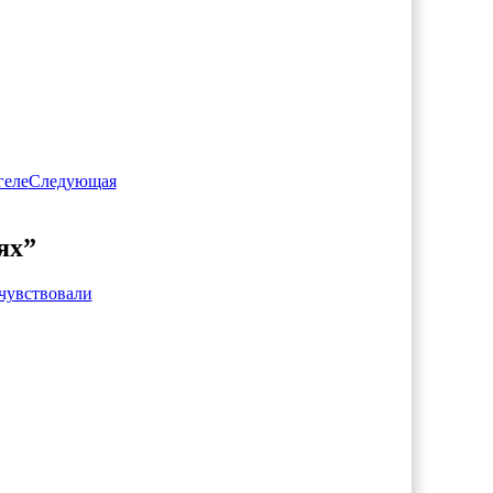
геле
Следующая
ях”
 чувствовали