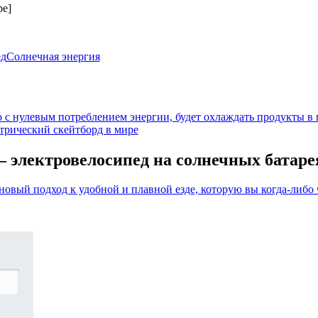
be]
ед
Солнечная энергия
 с нулевым потреблением энергии, будет охлаждать продукты в 
трический скейтборд в мире
— электровелосипед на солнечных батаре
новый подход к удобной и плавной езде, которую вы когда-либо